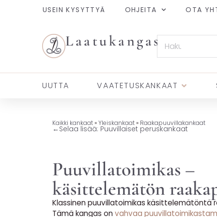
USEIN KYSYTTYÄ
OHJEITA
OTA YH
Laatukangas
UUTTA
VAATETUSKANKAAT
Kaikki kankaat
»
Yleiskankaat
»
Raakapuuvillakankaat
←
Selaa lisää: Puuvillaiset peruskankaat
Puuvillatoimikas –
käsittelemätön raaka
Klassinen puuvillatoimikas käsittelemätöntä r
Tämä kangas on
vahvaa puuvillatoimikast