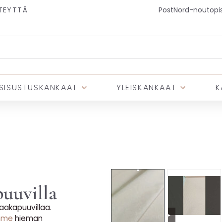
TEYTTÄ
PostNord-noutopist
SISUSTUSKANKAAT
YLEISKANKAAT
K
puuvilla
aakapuuvillaa.
▶
amme
hieman