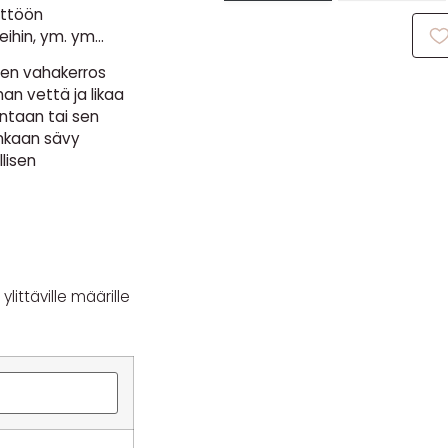
yttöön
eihin, ym. ym…
nen vahakerros
man vettä ja likaa
ntaan tai sen
ankaan sävy
llisen
littäville määrille