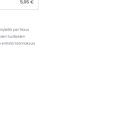
5,95
€
ytettä per tilaus.
iden tuotteiden
erillistä lisämaksua.