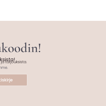
tukoodin!
uksista!
ja tarjouksista.
emme
.
iskirje