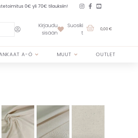
etoimitus 0€ yli 70€ tilauksiin!
Kirjaudu
Suosiki
0,00 €
sisään
t
ANKAAT A-Ö
MUUT
OUTLET