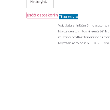
Hinta yht.
Lisää ostoskoriin
Tilaa näyte
Voit tilata enintään 5 maksutonta nä
Näytteiden toimitus kirjeenä 3€. Mu
mukana näytteet toimitetaan ilman 
Näytteen koko noin 5–10 × 5–10 cm.