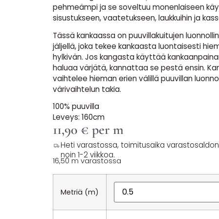
pehmeämpi ja se soveltuu monenlaiseen kä
sisustukseen, vaatetukseen, laukkuihin ja kass
Tässä kankaassa on puuvillakuitujen luonnolli
jäljellä, joka tekee kankaasta luontaisesti hie
hylkivän. Jos kangasta käyttää kankaanpaina
haluaa värjätä, kannattaa se pestä ensin. K
vaihtelee hieman erien välillä puuvillan luonno
värivaihtelun takia.
100% puuvilla
Leveys: 160cm
11,90
€
per m
Heti varastossa, toimitusaika varastosaldon y
noin 1-2 viikkoa.
16,50 m varastossa
Metriä (m)