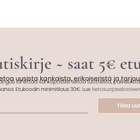
tiskirje ~ saat 5€ e
etoa uusista kankaista, erikoiseristä ja tarjo
angas lähettää sähköpostiisi tietoa tuotteista, palveluista 
hansa. Etukoodin minimitilaus 30€. Lue
tietosuojaseloste
Tilaa uut