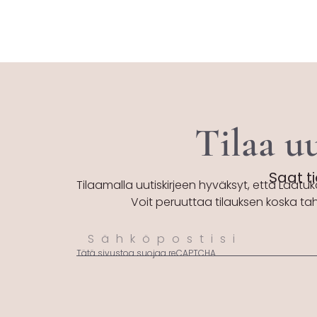
Tilaa uu
Saat ti
Tilaamalla uutiskirjeen hyväksyt, että Laatuk
Voit peruuttaa tilauksen koska ta
Tätä sivustoa suojaa reCAPTCHA.