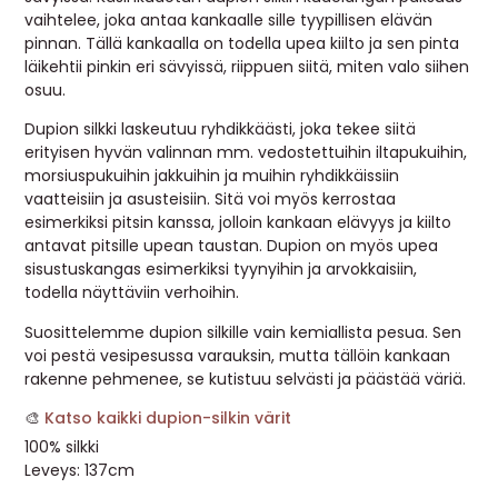
vaihtelee, joka antaa kankaalle sille tyypillisen elävän
MUUT
pinnan. Tällä kankaalla on todella upea kiilto ja sen pinta
läikehtii pinkin eri sävyissä, riippuen siitä, miten valo siihen
🔖 OUTLET
osuu.
Dupion silkki laskeutuu ryhdikkäästi, joka tekee siitä
erityisen hyvän valinnan mm. vedostettuihin iltapukuihin,
OHJEITA
morsiuspukuihin jakkuihin ja muihin ryhdikkäissiin
vaatteisiin ja asusteisiin. Sitä voi myös kerrostaa
USEIN KYSYTTYÄ
esimerkiksi pitsin kanssa, jolloin kankaan elävyys ja kiilto
antavat pitsille upean taustan. Dupion on myös upea
OTA YHTEYTTÄ
sisustuskangas esimerkiksi tyynyihin ja arvokkaisiin,
todella näyttäviin verhoihin.
Suosittelemme dupion silkille vain kemiallista pesua. Sen
voi pestä vesipesussa varauksin, mutta tällöin kankaan
rakenne pehmenee, se kutistuu selvästi ja päästää väriä.
🎨
Katso kaikki dupion-silkin värit
100% silkki
Leveys: 137cm