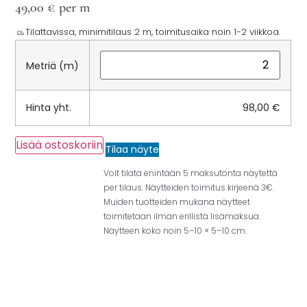
49,00
€
per m
Tilattavissa, minimitilaus 2 m, toimitusaika noin 1-2 viikkoa.
Metriä (m)
Hinta yht.
98,00
€
Lisää ostoskoriin
Tilaa näyte
Voit tilata enintään 5 maksutonta näytettä
per tilaus. Näytteiden toimitus kirjeenä 3€.
Muiden tuotteiden mukana näytteet
toimitetaan ilman erillistä lisämaksua.
Näytteen koko noin 5–10 × 5–10 cm.