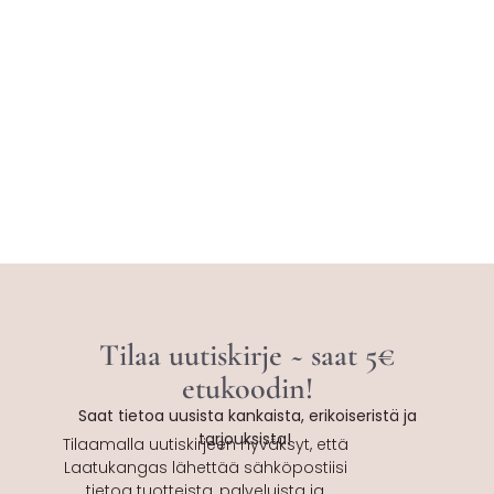
Tilaa uutiskirje ~ saat 5€
etukoodin!
Saat tietoa uusista kankaista, erikoiseristä ja
tarjouksista!
Tilaamalla uutiskirjeen hyväksyt, että
Laatukangas lähettää sähköpostiisi
tietoa tuotteista, palveluista ja