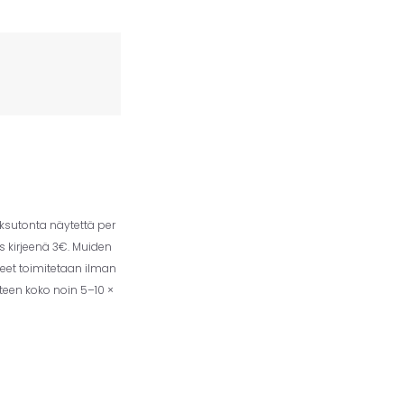
aksutonta näytettä per
us kirjeenä 3€. Muiden
eet toimitetaan ilman
tteen koko noin 5–10 ×