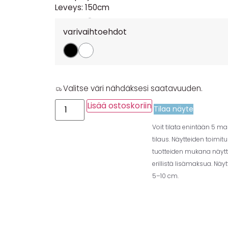
Leveys: 150cm
10,30
€
per m
varivaihtoehdot
Valitse väri nähdäksesi saatavuuden.
Lisää ostoskoriin
Tilaa näyte
Voit tilata enintään 5 m
tilaus. Näytteiden toimit
tuotteiden mukana näytt
erillistä lisämaksua. Näy
5–10 cm.