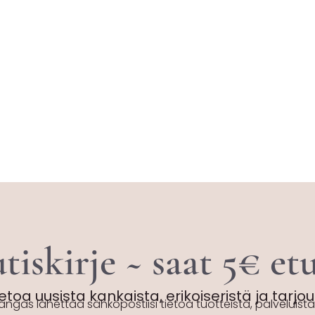
tiskirje ~ saat 5€ e
etoa uusista kankaista, erikoiseristä ja tarjo
angas lähettää sähköpostiisi tietoa tuotteista, palveluista 