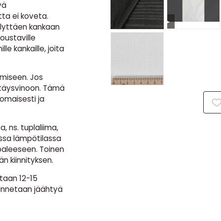
vä
ta ei koveta.
▶
lyttäen kankaan
oustaville
e kankaille, joita
miseen. Jos
 täysvinoon. Tämä
omaisesti ja
 ns. tuplaliima,
ssa lämpötilassa
ppaleeseen. Toinen
 kiinnityksen.
etaan 12-15
 annetaan jäähtyä