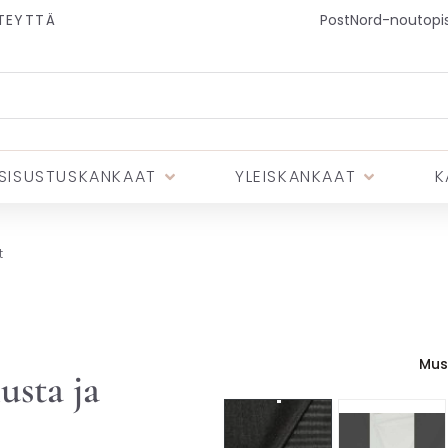
TEYTTÄ
PostNord-noutopist
SISUSTUSKANKAAT
YLEISKANKAAT
K
t
Mus
usta ja