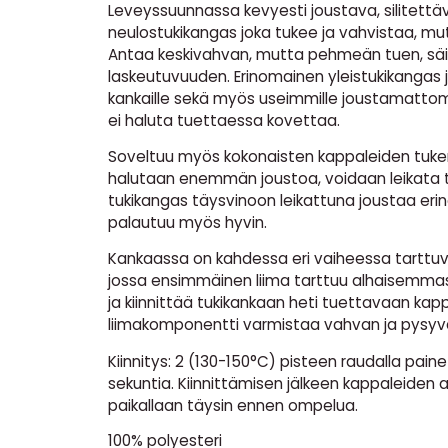
Leveyssuunnassa kevyesti joustava, silitettä
neulostukikangas joka tukee ja vahvistaa, mut
Antaa keskivahvan, mutta pehmeän tuen, säi
laskeutuvuuden. Erinomainen yleistukikangas j
kankaille sekä myös useimmille joustamattomill
ei haluta tuettaessa kovettaa.
Soveltuu myös kokonaisten kappaleiden tuke
halutaan enemmän joustoa, voidaan leikata
tukikangas täysvinoon leikattuna joustaa erin
palautuu myös hyvin.
Kankaassa on kahdessa eri vaiheessa tarttuva,
jossa ensimmäinen liima tarttuu alhaisemma
ja kiinnittää tukikankaan heti tuettavaan ka
liimakomponentti varmistaa vahvan ja pysyvän
Kiinnitys: 2 (130-150°C) pisteen raudalla pain
sekuntia. Kiinnittämisen jälkeen kappaleiden
paikallaan täysin ennen ompelua.
100% polyesteri