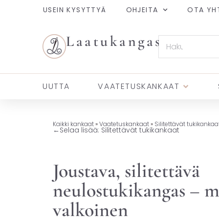
USEIN KYSYTTYÄ
OHJEITA
OTA YH
Laatukangas
UUTTA
VAATETUSKANKAAT
Kaikki kankaat
»
Vaatetuskankaat
»
Silitettävät tukikankaa
←
Selaa lisää: Silitettävät tukikankaat
Joustava, silitettävä
neulostukikangas – m
valkoinen