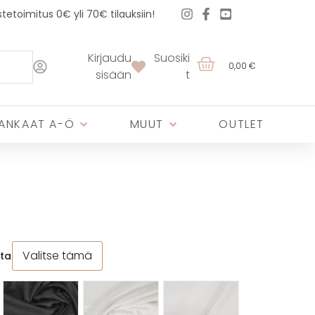
etoimitus 0€ yli 70€ tilauksiin!
Kirjaudu
Suosiki
0,00 €
sisään
t
ANKAAT A-Ö
MUUT
OUTLET
Valitse tämä
ta