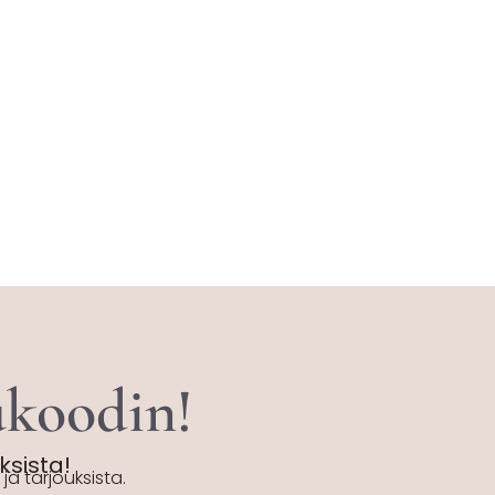
tukoodin!
uksista!
ja tarjouksista.