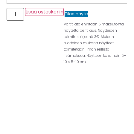
Lisää ostoskoriin
Tilaa näyte
Voit tilata enintään 5 maksutonta
näytettä per tilaus. Näytteiden
toimitus kirjeenä 3€. Muiden
tuotteiden mukana näytteet
toimitetaan ilman erillistä
lisämaksua. Näytteen koko noin 5–
10 × 5–10 cm.