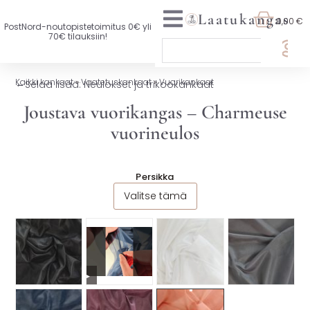
Laatukangas
0,00 €
PostNord-noutopistetoimitus 0€ yli
70€ tilauksiin!
🏷️ OTA 3, MAKSA 2
Kaikki kankaat
»
Vaatetuskankaat
»
Vuorikankaat
←
Selaa lisää: Neulokset ja trikookankaat
UUTTA VALIKOIMASSA
Joustava vuorikangas – Charmeuse
vuorineulos
KAIKKI KANKAAT
VAATETUSKANKAAT
Persikka
Valitse tämä
SISUSTUSKANKAAT
YLEISKANKAAT
LISENSOIDUT KANKAAT
▶
KANKAAT A-Ö