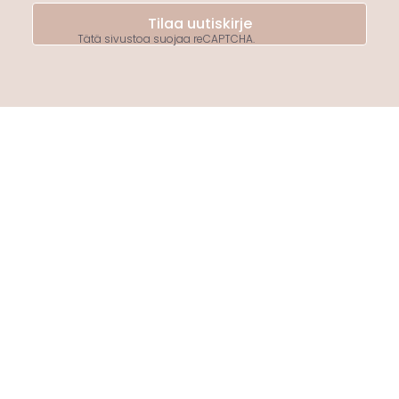
Tilaa uutiskirje
Tätä sivustoa suojaa reCAPTCHA.