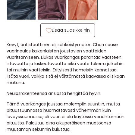
MUUT
🔖 OUTLET
Lisää suosikkeihin
OHJEITA
Kevyt, antistaattinen eli sähköistymätön Charmeuse
vuorineulos kaikenlaisten joustavien vaatteiden
USEIN KYSYTTYÄ
vuorittamiseen. Liukas vuorikangas parantaa vaatteen
istuvuutta ja laskeutuvuutta eikä vaate takerru jalkoihin
tai muihin vaatteisiin. Erityisesti hameisiin kannattaa
OTA YHTEYTTÄ
lisätä vuori, vaikka sitä ei välttämättä kaavassa olisikaan
mukana.
Neulosrakenteensa ansiosta hengittää hyvin.
Tämä vuorikangas joustaa molempiin suuntiin, mutta
pituussuunnassa huomattavasti vähemmän kuin
leveyssuunnassa, eli vuori ei ala käytössä venähtämään
pituutta. Palautuu aina alkuperäiseen muotoonsa
muutaman sekunnin kuluttua.