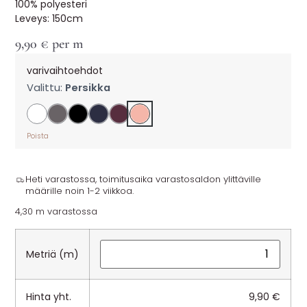
100% polyesteri
Leveys: 150cm
9,90
€
per m
varivaihtoehdot
Valittu:
Persikka
Poista
Heti varastossa, toimitusaika varastosaldon ylittäville
määrille noin 1-2 viikkoa.
4,30 m varastossa
Metriä (m)
Hinta yht.
9,90
€