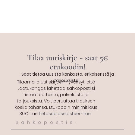
Tilaa uutiskirje ~ saat 5€
etukoodin!
Saat tietoa uusista kankaista, erikoiseristä ja
tarjouksista!
Tilaamalla uutiskirjeen hyväksyt, että
Laatukangas lähettää sähköpostiisi
tietoa tuotteista, palveluista ja
tarjouksista. Voit peruuttaa tilauksen
koska tahansa. Etukoodin minimitilaus
30€. Lue
tietosuojaselosteemme
.