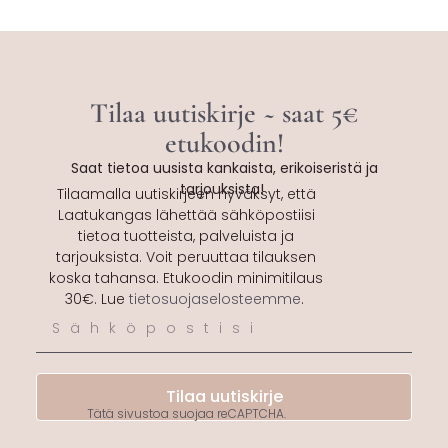
Tilaa uutiskirje ~ saat 5€
etukoodin!
Saat tietoa uusista kankaista, erikoiseristä ja
tarjouksista!
Tilaamalla uutiskirjeen hyväksyt, että
Laatukangas lähettää sähköpostiisi
tietoa tuotteista, palveluista ja
tarjouksista. Voit peruuttaa tilauksen
koska tahansa. Etukoodin minimitilaus
30€. Lue
tietosuojaselosteemme
.
Tilaa uutiskirje
Tätä sivustoa suojaa reCAPTCHA.