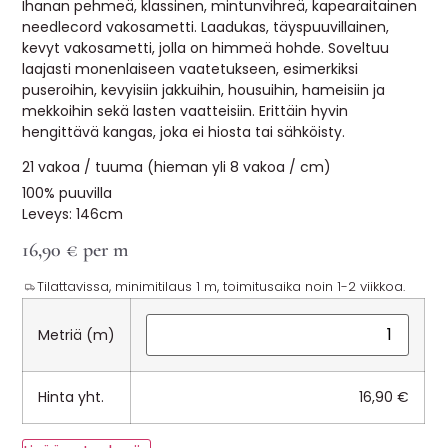
Ihanan pehmeä, klassinen, mintunvihreä, kapearaitainen
MUUT
needlecord vakosametti. Laadukas, täyspuuvillainen,
kevyt vakosametti, jolla on himmeä hohde. Soveltuu
🔖 OUTLET
laajasti monenlaiseen vaatetukseen, esimerkiksi
puseroihin, kevyisiin jakkuihin, housuihin, hameisiin ja
mekkoihin sekä lasten vaatteisiin. Erittäin hyvin
hengittävä kangas, joka ei hiosta tai sähköisty.
OHJEITA
21 vakoa / tuuma (hieman yli 8 vakoa / cm)
USEIN KYSYTTYÄ
100% puuvilla
Leveys: 146cm
OTA YHTEYTTÄ
16,90
€
per m
Tilattavissa, minimitilaus 1 m, toimitusaika noin 1-2 viikkoa.
Metriä (m)
Hinta yht.
16,90
€