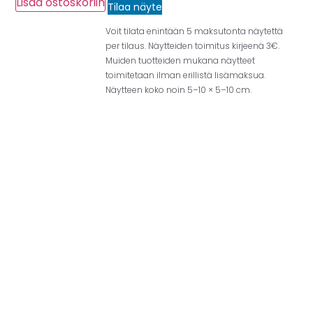
Lisää ostoskoriin
Tilaa näyte
Voit tilata enintään 5 maksutonta näytettä
per tilaus. Näytteiden toimitus kirjeenä 3€.
Muiden tuotteiden mukana näytteet
toimitetaan ilman erillistä lisämaksua.
Näytteen koko noin 5–10 × 5–10 cm.