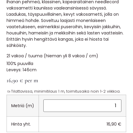
Ihanan pehmeä, klassinen, kapearaitainen needlecord
MUUT
vakosametti kauniissa vaaleansinisessä sävyssä.
Laadukas, täyspuuvillainen, kevyt vakosametti, jolla on
🔖 OUTLET
himmeä hohde. Soveltuu laajasti monenlaiseen
vaatetukseen, esimerkiksi puseroihin, kevyisiin jakkuihin,
housuihin, hameisiin ja mekkoihin sekä lasten vaatteisiin.
Erittäin hyvin hengittävä kangas, joka ei hiosta tai
OHJEITA
sähköisty.
21 vakoa / tuuma (hieman yli 8 vakoa / cm)
USEIN KYSYTTYÄ
100% puuvilla
Leveys: 146cm
OTA YHTEYTTÄ
16,90
€
per m
Tilattavissa, minimitilaus 1 m, toimitusaika noin 1-2 viikkoa.
Metriä (m)
Hinta yht.
16,90
€