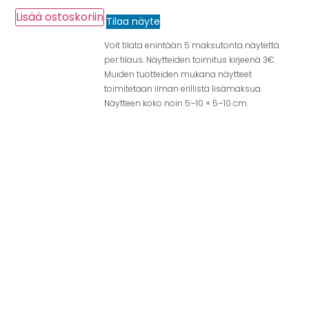
Lisää ostoskoriin
Tilaa näyte
Voit tilata enintään 5 maksutonta näytettä
per tilaus. Näytteiden toimitus kirjeenä 3€.
Muiden tuotteiden mukana näytteet
toimitetaan ilman erillistä lisämaksua.
Näytteen koko noin 5–10 × 5–10 cm.