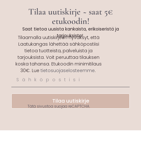
Tilaa uutiskirje ~ saat 5€
etukoodin!
Saat tietoa uusista kankaista, erikoiseristä ja
tarjouksista!
Tilaamalla uutiskirjeen hyväksyt, että
Laatukangas lähettää sähköpostiisi
tietoa tuotteista, palveluista ja
tarjouksista. Voit peruuttaa tilauksen
koska tahansa. Etukoodin minimitilaus
30€. Lue
tietosuojaselosteemme
.
Tilaa uutiskirje
Tätä sivustoa suojaa reCAPTCHA.