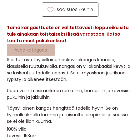
MUUT
Lisää suosikkeihin
🔖 OUTLET
Tämä kangas/tuote on valitettavasti loppu eikä sitä
tule ainakaan toistaiseksi lisää varastoon. Katso
täältä muut pukukankaat:
OHJEITA
Avaa kategoria
USEIN KYSYTTYÄ
Ihastuttava täysvillainen pukuvillakangas kauniilla,
klassisella ruutukuviolla. Kangas on villakankaaksi kevyt ja
se laskeutuu todella upeasti. Se ei myöskään juurikaan
OTA YHTEYTTÄ
rypisty ja oikenee itsestään.
Upea valinta esimerkiksi mekkoihin, hameisiin ja keveisiin
pukuihin ja jakkuihin.
Täysvillainen kangas hengittää todella hyvin. Se on
kylmällä ilmalla lämmin ja toisaalta lämpimässä säässä
se ei ole liian kuuma.
100% villa
Leveys: 153cm