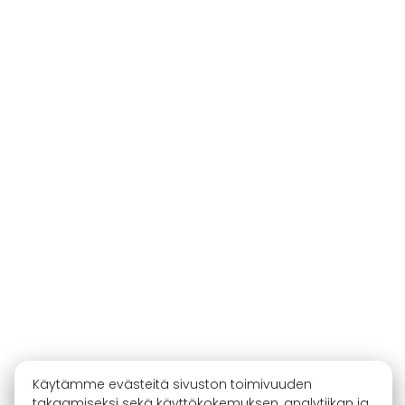
Käytämme evästeitä sivuston toimivuuden
takaamiseksi sekä käyttökokemuksen, analytiikan ja