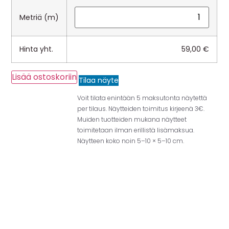
Metriä (m)
Hinta yht.
59,00
€
Lisää ostoskoriin
Tilaa näyte
Voit tilata enintään 5 maksutonta näytettä
per tilaus. Näytteiden toimitus kirjeenä 3€.
Muiden tuotteiden mukana näytteet
toimitetaan ilman erillistä lisämaksua.
Näytteen koko noin 5–10 × 5–10 cm.