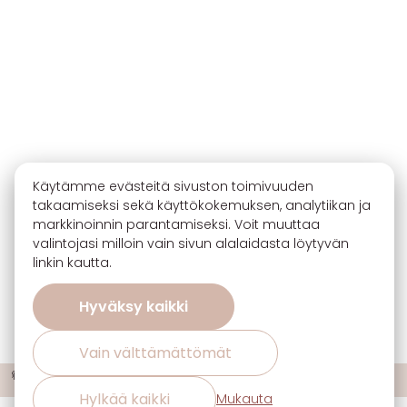
Käytämme evästeitä sivuston toimivuuden
takaamiseksi sekä käyttökokemuksen, analytiikan ja
markkinoinnin parantamiseksi. Voit muuttaa
valintojasi milloin vain sivun alalaidasta löytyvän
linkin kautta.
Hyväksy kaikki
Vain välttämättömät
🔖 Ota 3, maksa 2 sisustuskankaiden uutuuksista ja suosikeista!
ℹ️
Hylkää kaikki
Mukauta