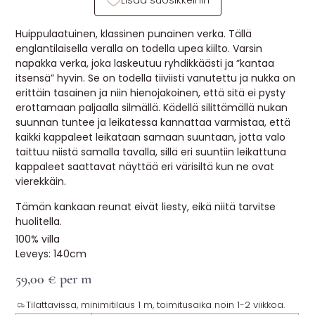
Lisää suosikkeihin
MUUT
Huippulaatuinen, klassinen punainen verka. Tällä
🔖 OUTLET
englantilaisella veralla on todella upea kiilto. Varsin
napakka verka, joka laskeutuu ryhdikkäästi ja ”kantaa
itsensä” hyvin. Se on todella tiiviisti vanutettu ja nukka on
erittäin tasainen ja niin hienojakoinen, että sitä ei pysty
OHJEITA
erottamaan paljaalla silmällä. Kädellä silittämällä nukan
suunnan tuntee ja leikatessa kannattaa varmistaa, että
USEIN KYSYTTYÄ
kaikki kappaleet leikataan samaan suuntaan, jotta valo
taittuu niistä samalla tavalla, sillä eri suuntiin leikattuna
OTA YHTEYTTÄ
kappaleet saattavat näyttää eri värisiltä kun ne ovat
vierekkäin.
Tämän kankaan reunat eivät liesty, eikä niitä tarvitse
huolitella.
100% villa
Leveys: 140cm
59,00
€
per m
Tilattavissa, minimitilaus 1 m, toimitusaika noin 1-2 viikkoa.