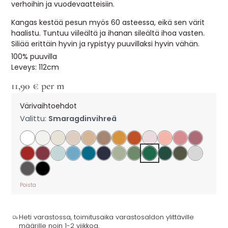
verhoihin ja vuodevaatteisiin.
Kangas kestää pesun myös 60 asteessa, eikä sen värit
haalistu. Tuntuu viileältä ja ihanan sileältä ihoa vasten.
Siliää erittäin hyvin ja rypistyy puuvillaksi hyvin vähän.
100% puuvilla
Leveys: 112cm
11,90
€
per m
Värivaihtoehdot
Valittu:
Smaragdinvihreä
Poista
Heti varastossa, toimitusaika varastosaldon ylittäville
määrille noin 1-2 viikkoa.