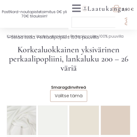
Laatukangas
0,00 €
PostNord-noutopistetoimitus 0€ yli
70€ tilauksiin!
🏷️ OTA 3, MAKSA 2
Kaikki kankaat
»
Vaatetuskankaat
»
Perkaalipopliini 100% puuvilla
←
Selaa lisää: Perkaalipopliini 100% puuvilla
UUTTA VALIKOIMASSA
Korkealuokkainen yksivärinen
perkaalipopliini, lankaluku 200 – 26
KAIKKI KANKAAT
väriä
VAATETUSKANKAAT
SISUSTUSKANKAAT
Smaragdinvihreä
Valitse tämä
YLEISKANKAAT
LISENSOIDUT KANKAAT
KANKAAT A-Ö