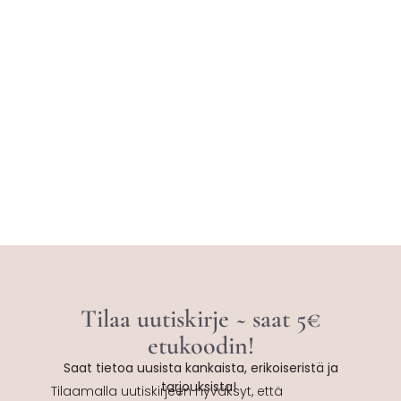
Tilaa uutiskirje ~ saat 5€
etukoodin!
Saat tietoa uusista kankaista, erikoiseristä ja
tarjouksista!
Tilaamalla uutiskirjeen hyväksyt, että