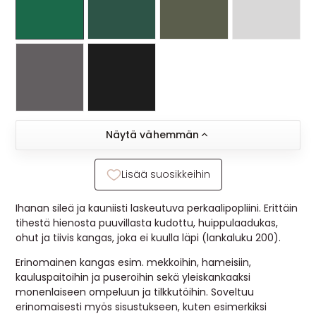
Näytä vähemmän
Lisää suosikkeihin
Ihanan sileä ja kauniisti laskeutuva perkaalipopliini. Erittäin
tihestä hienosta puuvillasta kudottu, huippulaadukas,
ohut ja tiivis kangas, joka ei kuulla läpi (lankaluku 200).
Erinomainen kangas esim. mekkoihin, hameisiin,
kauluspaitoihin ja puseroihin sekä yleiskankaaksi
monenlaiseen ompeluun ja tilkkutöihin. Soveltuu
erinomaisesti myös sisustukseen, kuten esimerkiksi