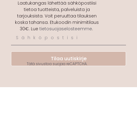
Laatukangas lähettää sähköpostiisi
tietoa tuotteista, palveluista ja
tarjouksista. Voit peruuttaa tilauksen
koska tahansa. Etukoodin minimitilaus
30€. Lue
tietosuojaselosteemme
.
Tilaa uutiskirje
Tätä sivustoa suojaa reCAPTCHA.