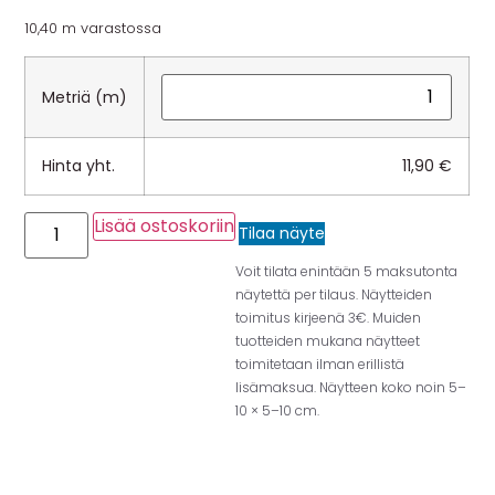
10,40 m varastossa
Metriä (m)
Hinta yht.
11,90
€
Lisää ostoskoriin
Tilaa näyte
Voit tilata enintään 5 maksutonta
näytettä per tilaus. Näytteiden
toimitus kirjeenä 3€. Muiden
tuotteiden mukana näytteet
toimitetaan ilman erillistä
lisämaksua. Näytteen koko noin 5–
10 × 5–10 cm.