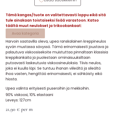
Lisää suosikkeihin
MUUT
Tämä kangas/tuote on valitettavasti loppu eikä sitä
🔖 OUTLET
tule ainakaan toistaiseksi lisää varastoon. Katso
täältä muut neulokset ja trikookankaat:
Avaa kategoria
OHJEITA
Harvoin saatavilla oleva, upea ranskalainen kreppineulos
syvän mustassa sävyssä. Tämä erinomaisesti joustava ja
USEIN KYSYTTYÄ
palautuva viskoosisekoite muistuttaa pinnaltaan klassisia
kreppikankaita ja puolestaan ominaisuuksiltaan
OTA YHTEYTTÄ
putoavasti laskeutuvia viskoosineuloksia. Tiivis neulos,
joka ei kuulla läpi. Se tuntuu ihanan viileältä ja sileältä
ihoa vasten, hengittää erinomaisesti, ei sähköisty eikä
hiosta.
Upea valinta erityisesti puseroihin ja mekkoihin.
90% viskoosi, 10% elastaani
Leveys: 127cm
21,90
€
per m