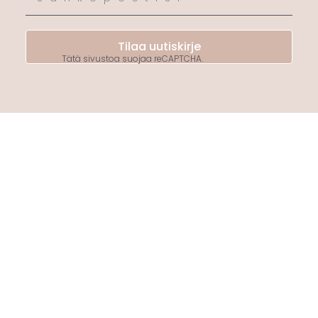
Tilaa uutiskirje
Tätä sivustoa suojaa reCAPTCHA.