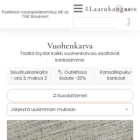
Laatukangas
0,00 €
PostNord-noutopistetoimitus 0€ yli
70€ tilauksiin!
🏷️ OTA 3, MAKSA 2
Vuohenkarva
UUTTA VALIKOIMASSA
Täältä löydät kaikki vuohenkarvaa sisältävät
kankaamme.
KAIKKI KANKAAT
Sisustuskankaita
🏷️ Outletissa
Kansallis­puku­
VAATETUSKANKAAT
- ota 3, maksa 2
lisäale -20%
kankaat
SISUSTUSKANKAAT
Suodattimet
YLEISKANKAAT
LISENSOIDUT KANKAAT
KANKAAT A-Ö