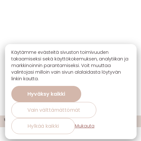
Käytämme evästeitä sivuston toimivuuden
takaamiseksi sekä käyttökokemuksen, analytiikan ja
markkinoinnin parantamiseksi. Voit muuttaa
valintojasi milloin vain sivun alalaidasta löytyvän
linkin kautta.
Hyväksy kaikki
Vain välttämättömät
🔖 Ota 3, maksa 2 sisustuskankaiden uutuuksista ja suosikeista!
ℹ️
Hylkää kaikki
Mukauta
Evästeasetukset