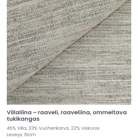
MUUT
🔖 OUTLET
OHJEITA
USEIN KYSYTTYÄ
OTA YHTEYTTÄ
Villaliina – raaveli, raaveliina, ommeltava
tukikangas
45% Villa, 33% Vuohenkarva, 22% Viskoosi
Leveys: 61cm