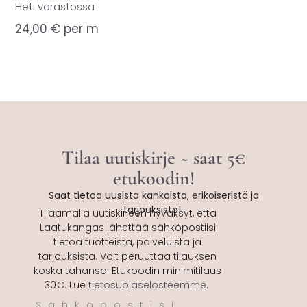
Heti varastossa
24,00
€
per m
Tilaa uutiskirje ~ saat 5€
etukoodin!
Saat tietoa uusista kankaista, erikoiseristä ja
tarjouksista!
Tilaamalla uutiskirjeen hyväksyt, että
Laatukangas lähettää sähköpostiisi
tietoa tuotteista, palveluista ja
tarjouksista. Voit peruuttaa tilauksen
koska tahansa. Etukoodin minimitilaus
30€. Lue
tietosuojaselosteemme
.