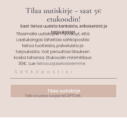
Tilaa uutiskirje ~ saat 5€
etukoodin!
Saat tietoa uusista kankaista, erikoiseristä ja
tarjouksista!
Tilaamalla uutiskirjeen hyväksyt, että
Laatukangas lähettää sähköpostiisi
tietoa tuotteista, palveluista ja
tarjouksista. Voit peruuttaa tilauksen
koska tahansa. Etukoodin minimitilaus
30€. Lue
tietosuojaselosteemme
.
Tilaa uutiskirje
Tätä sivustoa suojaa reCAPTCHA.