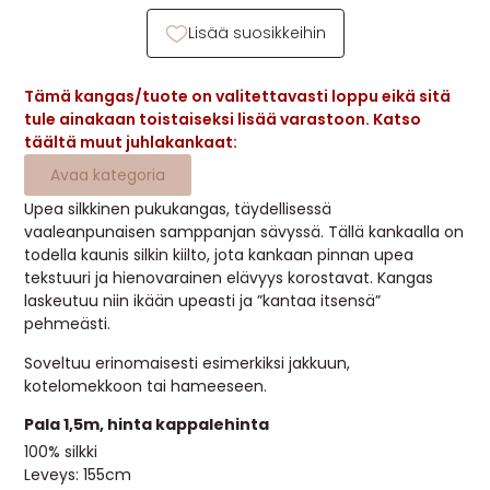
MUUT
Lisää suosikkeihin
🔖 OUTLET
Tämä kangas/tuote on valitettavasti loppu eikä sitä
tule ainakaan toistaiseksi lisää varastoon. Katso
täältä muut juhlakankaat:
OHJEITA
Avaa kategoria
USEIN KYSYTTYÄ
Upea silkkinen pukukangas, täydellisessä
vaaleanpunaisen samppanjan sävyssä. Tällä kankaalla on
todella kaunis silkin kiilto, jota kankaan pinnan upea
OTA YHTEYTTÄ
tekstuuri ja hienovarainen elävyys korostavat. Kangas
laskeutuu niin ikään upeasti ja ”kantaa itsensä”
pehmeästi.
Soveltuu erinomaisesti esimerkiksi jakkuun,
kotelomekkoon tai hameeseen.
Pala 1,5m, hinta kappalehinta
100% silkki
Leveys: 155cm