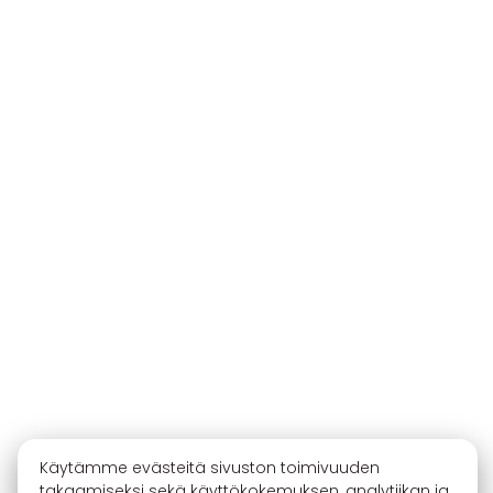
Käytämme evästeitä sivuston toimivuuden
takaamiseksi sekä käyttökokemuksen, analytiikan ja