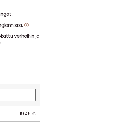
angas.
nglannista.
🛈
kattu verhoihin ja
n
19,45
€