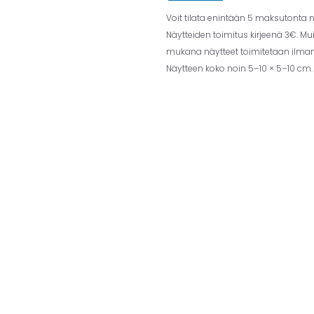
Voit tilata enintään 5 maksutonta nä
Näytteiden toimitus kirjeenä 3€. Mu
mukana näytteet toimitetaan ilman 
Näytteen koko noin 5–10 × 5–10 cm.