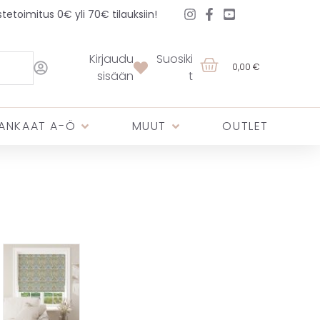
etoimitus 0€ yli 70€ tilauksiin!
Kirjaudu
Suosiki
0,00 €
sisään
t
ANKAAT A-Ö
MUUT
OUTLET