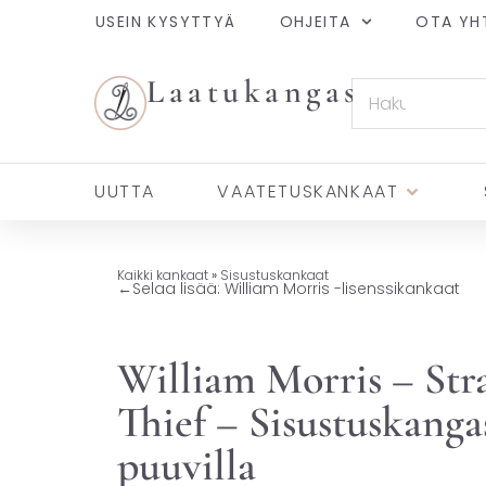
USEIN KYSYTTYÄ
OHJEITA
OTA YH
Laatukangas
UUTTA
VAATETUSKANKAAT
Kaikki kankaat
»
Sisustuskankaat
←
Selaa lisää: William Morris -lisenssikankaat
William Morris – Str
Thief – Sisustuskanga
puuvilla