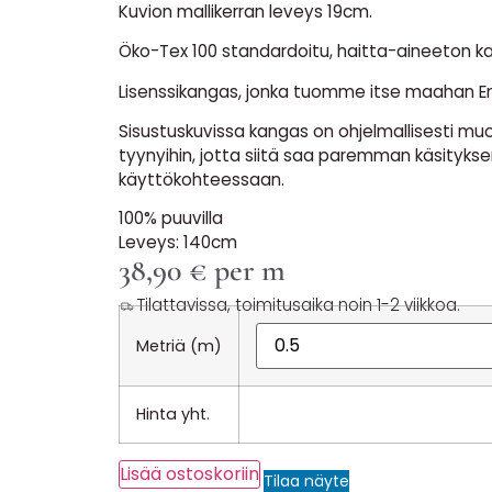
Kuvion mallikerran leveys 19cm.
Öko-Tex 100 standardoitu, haitta-aineeton k
Lisenssikangas, jonka tuomme itse maahan E
Sisustuskuvissa kangas on ohjelmallisesti muo
tyynyihin, jotta siitä saa paremman käsitykse
käyttökohteessaan.
100% puuvilla
Leveys: 140cm
38,90
€
per m
Tilattavissa, toimitusaika noin 1-2 viikkoa.
Metriä (m)
Hinta yht.
Lisää ostoskoriin
Tilaa näyte