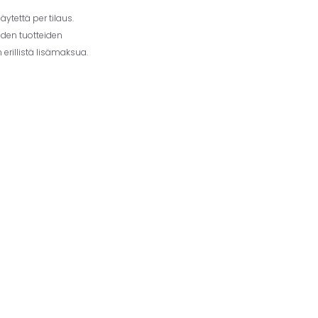
ytettä per tilaus.
iden tuotteiden
erillistä lisämaksua.