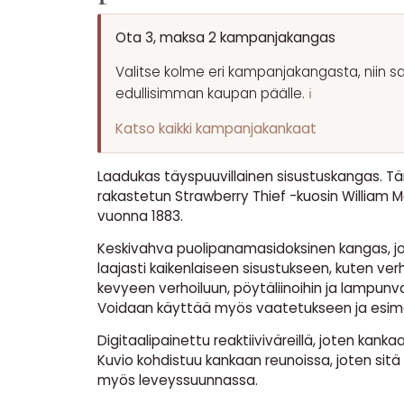
Ota 3, maksa 2 kampanjakangas
Valitse kolme eri kampanjakangasta, niin s
edullisimman kaupan päälle.
ℹ️
Katso kaikki kampanjakankaat
Laadukas täyspuuvillainen sisustuskangas. 
rakastetun Strawberry Thief -kuosin William Mo
vuonna 1883.
Keskivahva puolipanamasidoksinen kangas, j
laajasti kaikenlaiseen sisustukseen, kuten verh
kevyeen verhoiluun, pöytäliinoihin ja lampunva
Voidaan käyttää myös vaatetukseen ja esimerk
Digitaalipainettu reaktiiviväreillä, joten kankaa
Kuvio kohdistuu kankaan reunoissa, joten sitä
myös leveyssuunnassa.