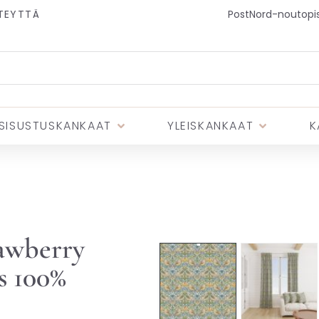
TEYTTÄ
PostNord-noutopist
SISUSTUSKANKAAT
YLEISKANKAAT
K
🏷️ Ota 3, maksa 2
awberry
s 100%