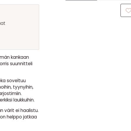
aat
Tämän kankaan
rris suunnitteli
oka soveltuu
oihin, tyynyihin,
rjostimiin.
iksi laukkuihin.
n värit ei haalistu.
 on helppo jatkaa