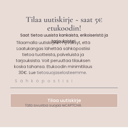
Tilaa uutiskirje ~ saat 5€
etukoodin!
Saat tietoa uusista kankaista, erikoiseristä ja
tarjouksista!
Tilaamalla uutiskirjeen hyväksyt, että
Laatukangas lähettää sähköpostiisi
tietoa tuotteista, palveluista ja
tarjouksista. Voit peruuttaa tilauksen
koska tahansa. Etukoodin minimitilaus
30€. Lue
tietosuojaselosteemme
.
Tilaa uutiskirje
Tätä sivustoa suojaa reCAPTCHA.