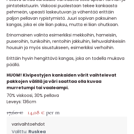
pintatekstuurin. Viskoosi puolestaan tekee kankaasta
pehmeän, upeasti laskeutuvan ja vähentää erittäin
paljon pellavan rypistymistä. Juuri sopivan paksuinen
kangas, joka ei ole liian paksu, mutta ei liian ohutkaan.
Erinomainen valinta esimerkiksi mekkoihin, hameisiin,
puseroihin, tunikoihin, rentoihin jakkuihin, liehuvalahkeisiin
housuin ja myös sisustukseen, esimerkiksi verhoihin.
Erittäin hyvin hengittävä kangas, joka on todella mukava
päällä.
HUOM! Kivipestyjen kankaiden värit vaihtelevat
pakkojen välillä ja väri saattaa olla kuvaa
murretumpi tai vaaleampi.
70% viskoosi, 30% pellava
Leveys: 136cm
17,60
€
14,08
€
per m
varivaihtoehdot
Valittu:
Ruskea