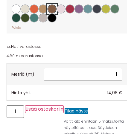
Poista
Heti varastossa
4,80 m varastossa
Metriä (m)
Hinta yht.
14,08
€
Lisää ostoskoriin
Tilaa näyte
Voit tilata enintään 5 maksutonta
näytettä per tilaus. Näytteiden
toimitus kirjeenä 3€. Muiden