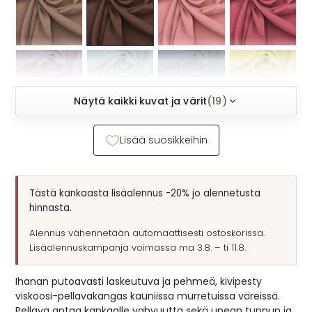
MUUT
🔖 OUTLET
OHJEITA
Näytä kaikki kuvat ja värit
(19)
USEIN KYSYTTYÄ
Lisää suosikkeihin
OTA YHTEYTTÄ
Tästä kankaasta lisäalennus -20% jo alennetusta
hinnasta.
Alennus vähennetään automaattisesti ostoskorissa.
Lisäalennuskampanja voimassa ma 3.8. – ti 11.8.
Ihanan putoavasti laskeutuva ja pehmeä, kivipesty
viskoosi-pellavakangas kauniissa murretuissa väreissä.
Pellava antaa kankaalle vahvuutta sekä upean tunnun ja