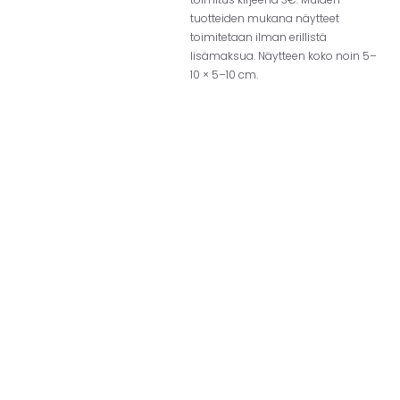
tuotteiden mukana näytteet
toimitetaan ilman erillistä
lisämaksua. Näytteen koko noin 5–
10 × 5–10 cm.