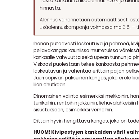
Tästä kankaasta lisäalennus -20% jo alenn
hinnasta.
Alennus vähennetään automaattisesti osto
Lisäalennuskampanja voimassa ma 3.8. – ti 1
Ihanan putoavasti laskeutuva ja pehmeä, kivi
pellavakangas kauniissa murretuissa väreissä
kankaalle vahvuutta sekä upean tunnun ja pin
Viskoosi puolestaan tekee kankaasta pehmeä
laskeutuvan ja vähentää erittäin paljon pella
Juuri sopivan paksuinen kangas, joka ei ole lii
liian ohutkaan.
Erinomainen valinta esimerkiksi mekkoihin, hame
tunikoihin, rentoihin jakkuihin, liehuvalahkeisii
sisustukseen, esimerkiksi verhoihin.
Erittäin hyvin hengittävä kangas, joka on tod
HUOM! Kivipestyjen kankaiden värit vaih
pakkojen välillä ja väri saattaa olla ku