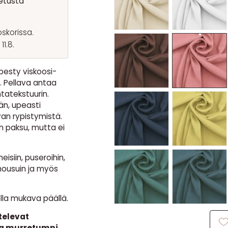
etusta
skorissa.
1.8.
pesty viskoosi-
. Pellava antaa
tatekstuurin.
n, upeasti
van rypistymistä.
an paksu, mutta ei
isiin, puseroihin,
n housuin ja myös
ella mukava päällä.
televat
vaa murretumpi