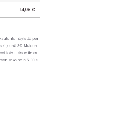
14,08
€
aksutonta näytettä per
us kirjeenä 3€. Muiden
eet toimitetaan ilman
tteen koko noin 5–10 ×