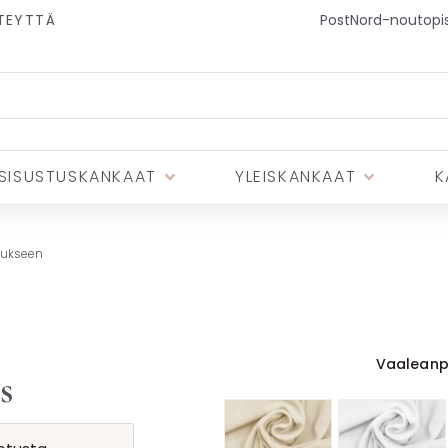
TEYTTÄ
PostNord-noutopist
SISUSTUSKANKAAT
YLEISKANKAAT
K
tukseen
Vaaleanp
s