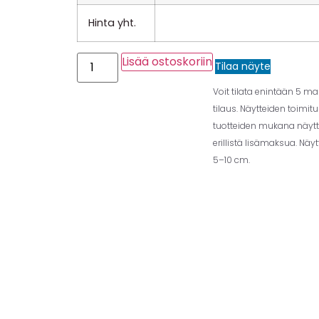
Hinta yht.
Lisää ostoskoriin
Tilaa näyte
Voit tilata enintään 5 m
tilaus. Näytteiden toimit
tuotteiden mukana näytt
erillistä lisämaksua. Näy
5–10 cm.