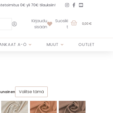
etoimitus 0€ yli 70€ tilauksiin!
Kirjaudu
Suosiki
0,00 €
sisään
t
ANKAAT A-Ö
MUUT
OUTLET
Valitse tämä
unainen