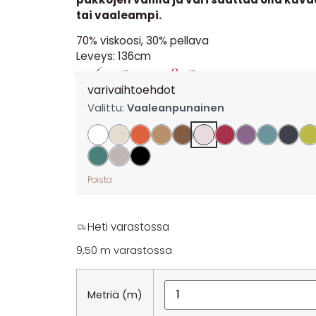
tai vaaleampi.
70% viskoosi, 30% pellava
Leveys: 136cm
17,60
€
14,08
€
per m
varivaihtoehdot
Valittu:
Vaaleanpunainen
Poista
Heti varastossa
9,50 m varastossa
Metriä (m)