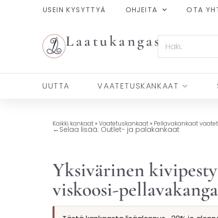
USEIN KYSYTTYÄ
OHJEITA
OTA YH
Laatukangas
UUTTA
VAATETUSKANKAAT
Kaikki kankaat
»
Vaatetuskankaat
»
Pellavakankaat vaate
←
Selaa lisää: Outlet- ja palakankaat
Yksivärinen kivipesty
viskoosi-pellavakanga