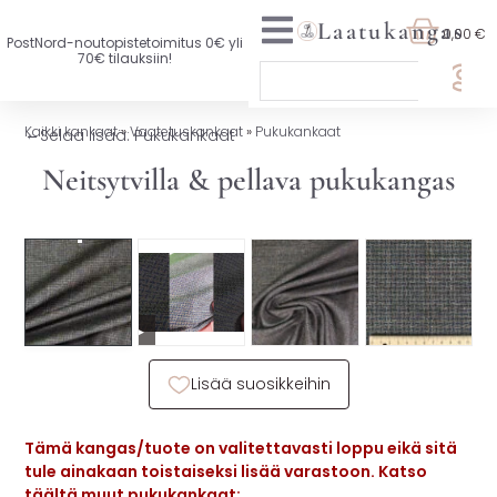
Laatukangas
0,00 €
PostNord-noutopistetoimitus 0€ yli
70€ tilauksiin!
🏷️ OTA 3, MAKSA 2
Kaikki kankaat
»
Vaatetuskankaat
»
Pukukankaat
←
Selaa lisää: Pukukankaat
UUTTA VALIKOIMASSA
Neitsytvilla & pellava pukukangas
KAIKKI KANKAAT
VAATETUSKANKAAT
SISUSTUSKANKAAT
▶
YLEISKANKAAT
Lisää suosikkeihin
LISENSOIDUT KANKAAT
Tämä kangas/tuote on valitettavasti loppu eikä sitä
KANKAAT A-Ö
tule ainakaan toistaiseksi lisää varastoon. Katso
täältä muut pukukankaat: