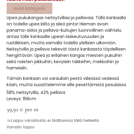
MUUT
Avaa kategoria
Upea pukukangas neitsytvillaa ja pellavaa. Tällä kankaalla
🔖 OUTLET
on todella upea kiilto ja sileä pinta! Hieman avoin
panama-sidos ja pellava-kuitujen luonnollinen vaihtelu
antaa tälle kankaalle upean laskeutuvuuden ja
OHJEITA
rustiikkisen, mutta samalla todella ylellisen ulkonäön.
Neitsytvilla ja pellava tekevät tästä kankaasta täydellisen
hengittävän. Upea ja erilainen kangas miesten pukuihin
USEIN KYSYTTYÄ
sekä naisten jakkuihin, kevyisiin takkeihin, mekkoihin ja
hameisiin.
OTA YHTEYTTÄ
Tämän kankaan voi varauksin pestä viileässä vedessä
käsin, mutta suosittelemme sille pesettämistä pesulassa.
58% neitsytvilla, 42% pellava
Leveys: 158cm
39,50
€
per m
Loppu varastosta, ei tilattavissa tällä hetkellä.
Varasto loppu