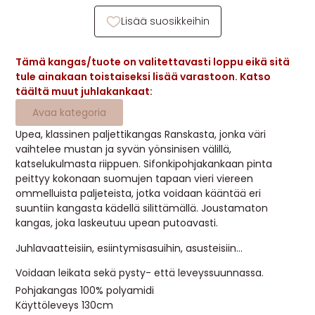
MUUT
Lisää suosikkeihin
🔖 OUTLET
Tämä kangas/tuote on valitettavasti loppu eikä sitä
tule ainakaan toistaiseksi lisää varastoon. Katso
täältä muut juhlakankaat:
OHJEITA
Avaa kategoria
USEIN KYSYTTYÄ
Upea, klassinen paljettikangas Ranskasta, jonka väri
vaihtelee mustan ja syvän yönsinisen välillä,
katselukulmasta riippuen. Sifonkipohjakankaan pinta
OTA YHTEYTTÄ
peittyy kokonaan suomujen tapaan vieri viereen
ommelluista paljeteista, jotka voidaan kääntää eri
suuntiin kangasta kädellä silittämällä. Joustamaton
kangas, joka laskeutuu upean putoavasti.
Juhlavaatteisiin, esiintymisasuihin, asusteisiin…
Voidaan leikata sekä pysty- että leveyssuunnassa.
Pohjakangas 100% polyamidi
Käyttöleveys 130cm