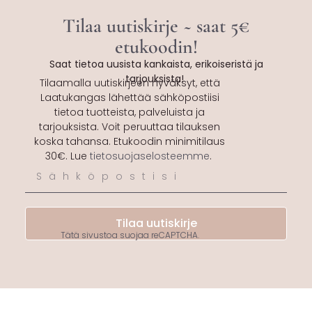
Tilaa uutiskirje ~ saat 5€
etukoodin!
Saat tietoa uusista kankaista, erikoiseristä ja
tarjouksista!
Tilaamalla uutiskirjeen hyväksyt, että
Laatukangas lähettää sähköpostiisi
tietoa tuotteista, palveluista ja
tarjouksista. Voit peruuttaa tilauksen
koska tahansa. Etukoodin minimitilaus
30€. Lue
tietosuojaselosteemme
.
Tilaa uutiskirje
Tätä sivustoa suojaa reCAPTCHA.