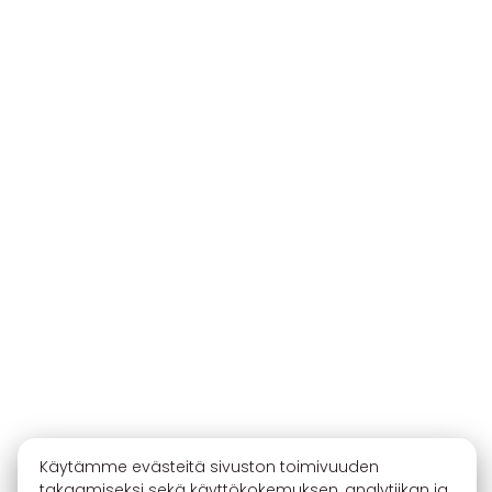
Käytämme evästeitä sivuston toimivuuden
takaamiseksi sekä käyttökokemuksen, analytiikan ja