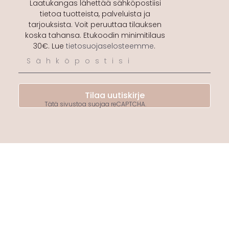
Laatukangas lähettää sähköpostiisi
tietoa tuotteista, palveluista ja
tarjouksista. Voit peruuttaa tilauksen
koska tahansa. Etukoodin minimitilaus
30€. Lue
tietosuojaselosteemme
.
Tilaa uutiskirje
Tätä sivustoa suojaa reCAPTCHA.