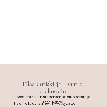
Tilaa uutiskirje ~ saat 5€
etukoodin!
Saat tietoa uusista kankaista, erikoiseristä ja
tarjouksista!
Tilaamalla uutiskirjeen hyväksyt, että