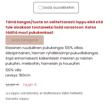
MUUT
Lisää suosikkeihin
🔖 OUTLET
Tämä kangas/tuote on valitettavasti loppu eikä sitä
tule ainakaan toistaiseksi lisää varastoon. Katso
täältä muut pukukankaat:
OHJEITA
Avaa kategoria
USEIN KYSYTTYÄ
Klassinen ruudullinen pukukangas 100% villaa.
Sileäpintainen, hieman ryhdikkäämpi pukuvillakangas.
Sopii erinomaisesti kaikenlaisiin miesten ja naisten
OTA YHTEYTTÄ
pukuihin, mekkoihin, hameisiin ja housuihin.
100% villa
Leveys: 160cm
32,50
€
19,90
€
Loppu varastosta, ei tilattavissa tällä hetkellä.
Varasto loppu