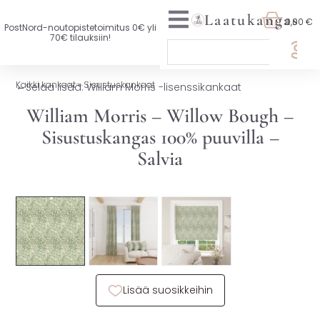
Laatukangas
0,00 €
PostNord-noutopistetoimitus 0€ yli
70€ tilauksiin!
🏷️ OTA 3, MAKSA 2
Kaikki kankaat
»
Sisustuskankaat
←
Selaa lisää: William Morris -lisenssikankaat
UUTTA VALIKOIMASSA
William Morris – Willow Bough –
Sisustuskangas 100% puuvilla –
KAIKKI KANKAAT
Salvia
VAATETUSKANKAAT
🏷️ Ota 3, maksa 2
SISUSTUSKANKAAT
YLEISKANKAAT
LISENSOIDUT KANKAAT
Lisää suosikkeihin
KANKAAT A-Ö