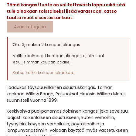
Tämä kangas/tuote on valitettavasti loppu eikä sitä
MUUT
tule ainakaan toistaiseksi lisää varastoon. Katso
täältä muut sisustuskankaat:
🔖 OUTLET
Avaa kategoria
OHJEITA
Ota 3, maksa 2 kampanjakangas
Valitse kolme eri kampanjakangasta, niin saat
USEIN KYSYTTYÄ
edullisimman kaupan päälle.
ℹ️
OTA YHTEYTTÄ
Katso kaikki kampanjakankaat
Laadukas täyspuuvillainen sisustuskangas. Tämän
kankaan Willow Bough, Pajunoksat -kuosin William Morris
suunnitteli vuonna 1899.
Keskivahva puolipanamasidoksinen kangas, joka soveltuu
laajasti kaikenlaiseen sisustukseen, kuten verhoihin,
tyynyihin, kevyeen verhoiluun, pöytäliinoihin ja
lampunvarjostimiin. Voidaan käyttää myös vaatetukseen