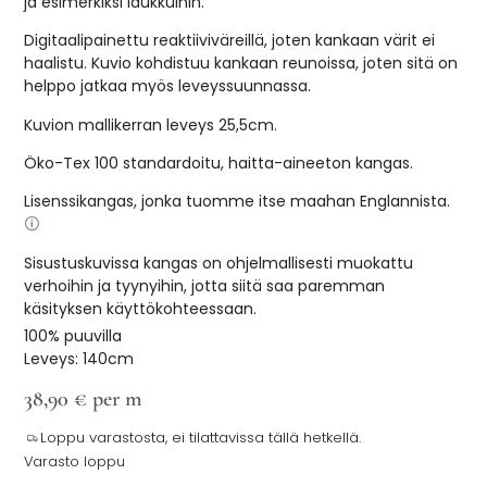
ja esimerkiksi laukkuihin.
Digitaalipainettu reaktiiviväreillä, joten kankaan värit ei
haalistu. Kuvio kohdistuu kankaan reunoissa, joten sitä on
helppo jatkaa myös leveyssuunnassa.
Kuvion mallikerran leveys 25,5cm.
Öko-Tex 100 standardoitu, haitta-aineeton kangas.
Lisenssikangas, jonka tuomme itse maahan Englannista.
🛈
Sisustuskuvissa kangas on ohjelmallisesti muokattu
verhoihin ja tyynyihin, jotta siitä saa paremman
käsityksen käyttökohteessaan.
100% puuvilla
Leveys: 140cm
38,90
€
per m
Loppu varastosta, ei tilattavissa tällä hetkellä.
Varasto loppu