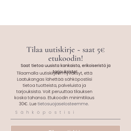
Tilaa uutiskirje ~ saat 5€
etukoodin!
Saat tietoa uusista kankaista, erikoiseristä ja
tarjouksista!
Tilaamalla uutiskirjeen hyväksyt, että
Laatukangas lähettää sähköpostiisi
tietoa tuotteista, palveluista ja
tarjouksista. Voit peruuttaa tilauksen
koska tahansa. Etukoodin minimitilaus
30€. Lue
tietosuojaselosteemme
.