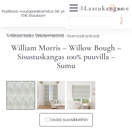
Laatukangas
0,00 €
PostNord-noutopistetoimitus 0€ yli
70€ tilauksiin!
🏷️ OTA 3, MAKSA 2
Kaikki kankaat
»
Sisustuskankaat
←
Selaa lisää: William Morris -lisenssikankaat
UUTTA VALIKOIMASSA
William Morris – Willow Bough –
Sisustuskangas 100% puuvilla –
KAIKKI KANKAAT
Sumu
VAATETUSKANKAAT
🏷️ Ota 3, maksa 2
SISUSTUSKANKAAT
YLEISKANKAAT
LISENSOIDUT KANKAAT
Lisää suosikkeihin
KANKAAT A-Ö