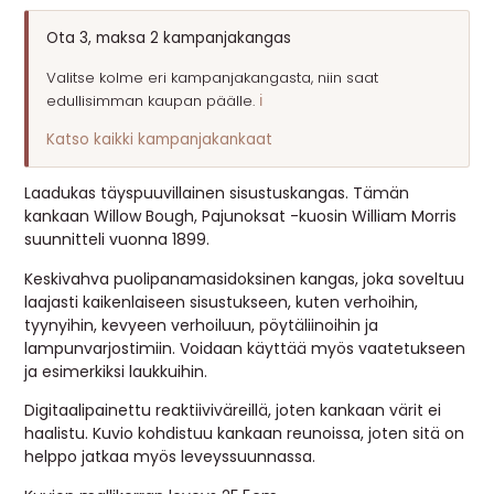
MUUT
Ota 3, maksa 2 kampanjakangas
🔖 OUTLET
Valitse kolme eri kampanjakangasta, niin saat
edullisimman kaupan päälle.
ℹ️
Katso kaikki kampanjakankaat
OHJEITA
Laadukas täyspuuvillainen sisustuskangas. Tämän
USEIN KYSYTTYÄ
kankaan Willow Bough, Pajunoksat -kuosin William Morris
suunnitteli vuonna 1899.
OTA YHTEYTTÄ
Keskivahva puolipanamasidoksinen kangas, joka soveltuu
laajasti kaikenlaiseen sisustukseen, kuten verhoihin,
tyynyihin, kevyeen verhoiluun, pöytäliinoihin ja
lampunvarjostimiin. Voidaan käyttää myös vaatetukseen
ja esimerkiksi laukkuihin.
Digitaalipainettu reaktiiviväreillä, joten kankaan värit ei
haalistu. Kuvio kohdistuu kankaan reunoissa, joten sitä on
helppo jatkaa myös leveyssuunnassa.