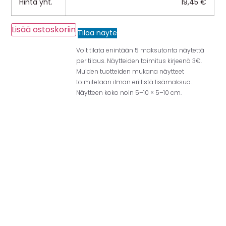
Hinta yht.
19,45
€
Lisää ostoskoriin
Tilaa näyte
Voit tilata enintään 5 maksutonta näytettä
per tilaus. Näytteiden toimitus kirjeenä 3€.
Muiden tuotteiden mukana näytteet
toimitetaan ilman erillistä lisämaksua.
Näytteen koko noin 5–10 × 5–10 cm.