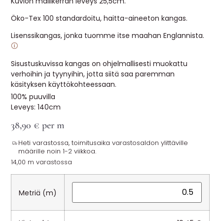
Kuvion mallikerran leveys 25,5cm.
Öko-Tex 100 standardoitu, haitta-aineeton kangas.
Lisenssikangas, jonka tuomme itse maahan Englannista.
🛈
Sisustuskuvissa kangas on ohjelmallisesti muokattu
verhoihin ja tyynyihin, jotta siitä saa paremman
käsityksen käyttökohteessaan.
100% puuvilla
Leveys: 140cm
38,90
€
per m
Heti varastossa, toimitusaika varastosaldon ylittäville
määrille noin 1-2 viikkoa.
14,00 m varastossa
Metriä (m)