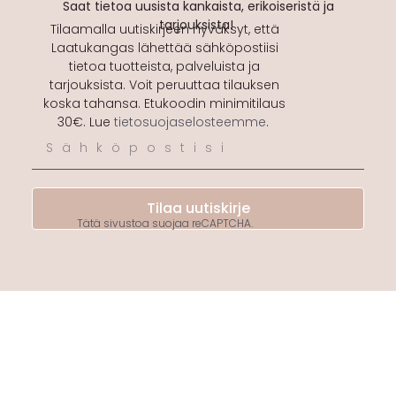
Saat tietoa uusista kankaista, erikoiseristä ja
tarjouksista!
Tilaamalla uutiskirjeen hyväksyt, että
Laatukangas lähettää sähköpostiisi
tietoa tuotteista, palveluista ja
tarjouksista. Voit peruuttaa tilauksen
koska tahansa. Etukoodin minimitilaus
30€. Lue
tietosuojaselosteemme
.
Tilaa uutiskirje
Tätä sivustoa suojaa reCAPTCHA.