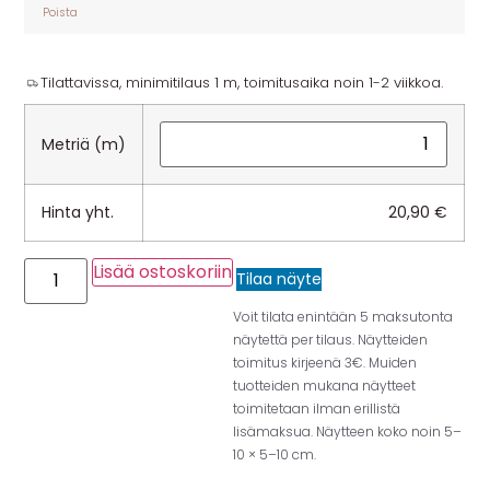
Poista
Tilattavissa, minimitilaus 1 m, toimitusaika noin 1-2 viikkoa.
Metriä (m)
Hinta yht.
20,90
€
Lisää ostoskoriin
Tilaa näyte
Voit tilata enintään 5 maksutonta
näytettä per tilaus. Näytteiden
toimitus kirjeenä 3€. Muiden
tuotteiden mukana näytteet
toimitetaan ilman erillistä
lisämaksua. Näytteen koko noin 5–
10 × 5–10 cm.