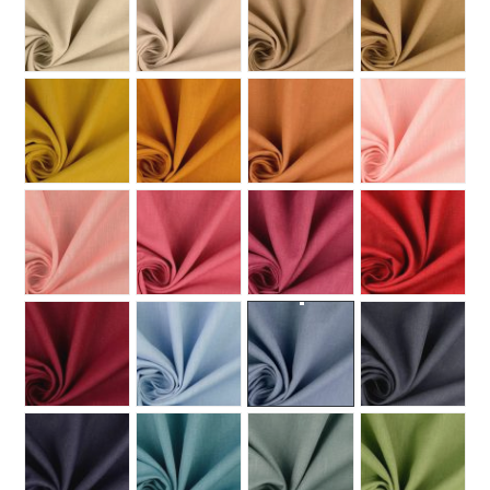
MUUT
🔖 OUTLET
OHJEITA
USEIN KYSYTTYÄ
OTA YHTEYTTÄ