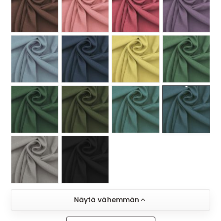
MUUT
🔖 OUTLET
OHJEITA
USEIN KYSYTTYÄ
OTA YHTEYTTÄ
Näytä vähemmän