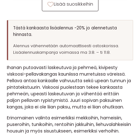
Lisää suosikkeihin
Tästä kankaasta lisäalennus -20% jo alennetusta
hinnasta.
Alennus vähennetään automaattisesti ostoskorissa.
Lisäalennuskampanja voimassa ma 3.8. – ti 11.8.
Ihanan putoavasti laskeutuva ja pehmeä, kivipesty
viskoosi-pellavakangas kauniissa murretuissa väreissä.
Pellava antaa kankaalle vahvuutta sekä upean tunnun ja
pintatekstuurin. Viskoosi puolestaan tekee kankaasta
pehmeän, upeasti laskeutuvan ja vähentää erittäin
paljon pellavan rypistymistä. Juuri sopivan paksuinen
kangas, joka ei ole liian paksu, mutta ei liian ohutkaan.
Erinomainen valinta esimerkiksi mekkoihin, hameisiin,
puseroihin, tunikoihin, rentoihin jakkuihin, liehuvalahkeisiin
housuin ja myös sisustukseen, esimerkiksi verhoihin.