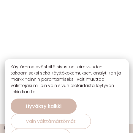
Käytämme evästeitä sivuston toimivuuden
takaamiseksi sekä käyttökokemuksen, analytiikan ja
markkinoinnin parantamiseksi. Voit muuttaa
valintojasi milloin vain sivun alalaidasta löytyvän
linkin kautta.
Hyväksy kaikki
Vain välttämättömät
🔖 Ota 3, maksa 2 sisustuskankaiden uutuuksista ja suosikeista!
ℹ️