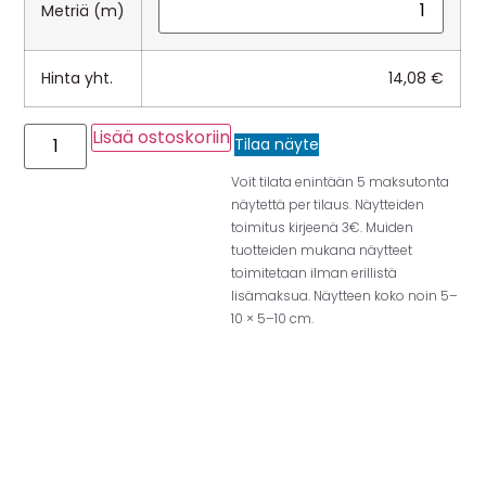
Metriä (m)
Hinta yht.
14,08
€
Lisää ostoskoriin
Tilaa näyte
Voit tilata enintään 5 maksutonta
näytettä per tilaus. Näytteiden
toimitus kirjeenä 3€. Muiden
tuotteiden mukana näytteet
toimitetaan ilman erillistä
lisämaksua. Näytteen koko noin 5–
10 × 5–10 cm.