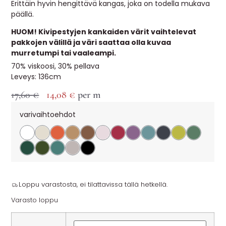
Erittäin hyvin hengittävä kangas, joka on todella mukava
päällä.
HUOM! Kivipestyjen kankaiden värit vaihtelevat
pakkojen välillä ja väri saattaa olla kuvaa
murretumpi tai vaaleampi.
70% viskoosi, 30% pellava
Leveys: 136cm
17,60
€
14,08
€
per m
varivaihtoehdot
Loppu varastosta, ei tilattavissa tällä hetkellä.
Varasto loppu