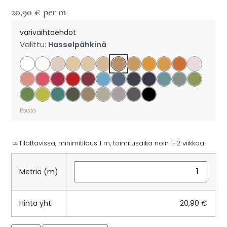
20,90
€
per m
varivaihtoehdot
Valittu:
Hasselpähkinä
Poista
Tilattavissa, minimitilaus 1 m, toimitusaika noin 1-2 viikkoa.
Metriä (m)
Hinta yht.
20,90
€