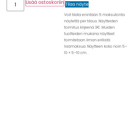
Lisää ostoskoriin
Tilaa näyte
Voit tilata enintään 5 maksutonta
näytettä per tilaus. Näytteiden
toimitus kirjeenä 3€. Muiden
tuotteiden mukana näytteet
toimitetaan ilman erillistä
lisämaksua. Näytteen koko noin 5–
10 × 5–10 cm.