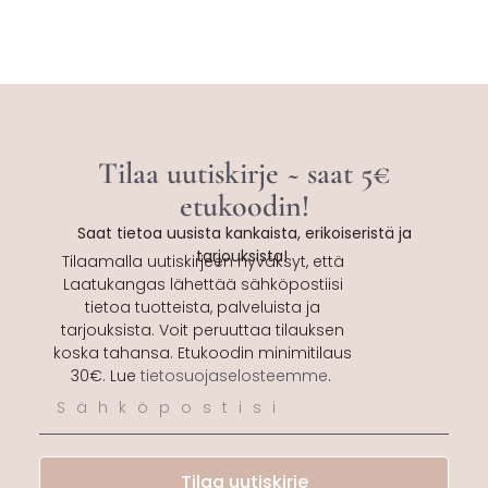
Tilaa uutiskirje ~ saat 5€
etukoodin!
Saat tietoa uusista kankaista, erikoiseristä ja
tarjouksista!
Tilaamalla uutiskirjeen hyväksyt, että
Laatukangas lähettää sähköpostiisi
tietoa tuotteista, palveluista ja
tarjouksista. Voit peruuttaa tilauksen
koska tahansa. Etukoodin minimitilaus
30€. Lue
tietosuojaselosteemme
.
Tilaa uutiskirje