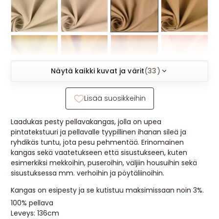
MUUT
🔖 OUTLET
OHJEITA
Näytä kaikki kuvat ja värit
(33)
USEIN KYSYTTYÄ
Lisää suosikkeihin
OTA YHTEYTTÄ
Laadukas pesty pellavakangas, jolla on upea
pintatekstuuri ja pellavalle tyypillinen ihanan sileä ja
ryhdikäs tuntu, jota pesu pehmentää. Erinomainen
kangas sekä vaatetukseen että sisustukseen, kuten
esimerkiksi mekkoihin, puseroihin, väljiin housuihin sekä
sisustuksessa mm. verhoihin ja pöytäliinoihin.
Kangas on esipesty ja se kutistuu maksimissaan noin 3%.
100% pellava
Leveys: 136cm