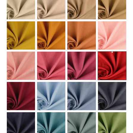
MUUT
🔖 OUTLET
OHJEITA
USEIN KYSYTTYÄ
OTA YHTEYTTÄ