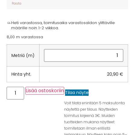
Poista
Heti varastossa, toimitusaika varastosaldon ylittäville
määrille noin 1-2 viikkoa.
8,00 m varastossa
Metriä (m)
Hinta yht.
20,90
€
Lisää ostoskoriin
Tilaa näyte
Voit tilata enintään 5 maksutonta
näytettä per tilaus. Näytteiden
toimitus kirjeenä 3€. Muiden
tuotteiden mukana näytteet
toimitetaan ilman erillistä
lisämaksua. Näytteen koko noin 5–