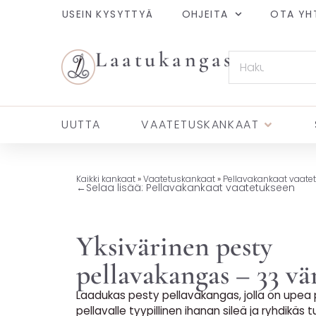
USEIN KYSYTTYÄ
OHJEITA
OTA YH
Laatukangas
UUTTA
VAATETUSKANKAAT
Kaikki kankaat
»
Vaatetuskankaat
»
Pellavakankaat vaate
←
Selaa lisää: Pellavakankaat vaatetukseen
Yksivärinen pesty
pellavakangas – 33 vä
Laadukas pesty pellavakangas, jolla on upea p
pellavalle tyypillinen ihanan sileä ja ryhdikäs 