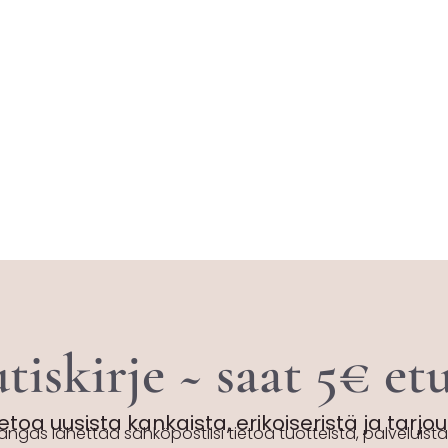
tiskirje ~ saat 5€ e
etoa uusista kankaista, erikoiseristä ja tarjo
angas lähettää sähköpostiisi tietoa tuotteista, palveluista 