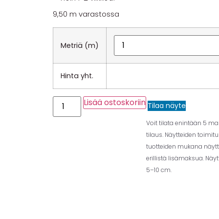
9,50 m varastossa
Metriä (m)
Hinta yht.
Lisää ostoskoriin
Tilaa näyte
Voit tilata enintään 5 m
tilaus. Näytteiden toimit
tuotteiden mukana näytt
erillistä lisämaksua. Näy
5–10 cm.