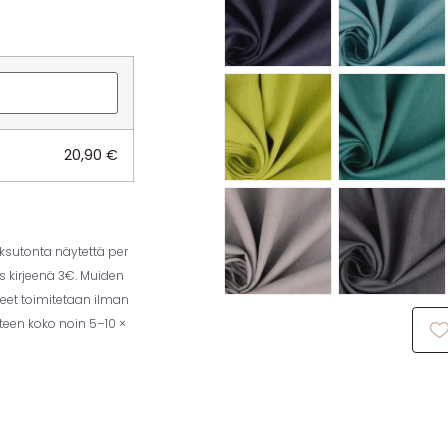
20,90
€
aksutonta näytettä per
us kirjeenä 3€. Muiden
eet toimitetaan ilman
tteen koko noin 5–10 ×