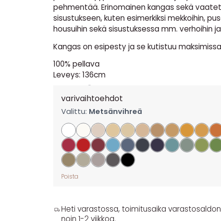
pehmentää. Erinomainen kangas sekä vaate
sisustukseen, kuten esimerkiksi mekkoihin, puser
housuihin sekä sisustuksessa mm. verhoihin ja 
Kangas on esipesty ja se kutistuu maksimissa
100% pellava
Leveys: 136cm
20,90
€
per m
varivaihtoehdot
Valittu:
Metsänvihreä
Poista
Heti varastossa, toimitusaika varastosaldon y
noin 1-2 viikkoa.