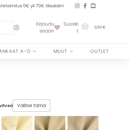
etoimitus 0€ yli 70€ tilauksiin!
Kirjaudu
Suosiki
0,00 €
sisään
t
ANKAAT A-Ö
MUUT
OUTLET
Valitse tämä
vihreä