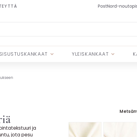
TEYTTÄ
PostNord-noutopist
SISUSTUSKANKAAT
YLEISKANKAAT
K
tukseen
Metsän
riä
intatekstuuri ja
tuntu, jota pesu