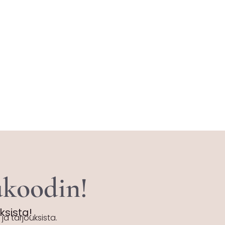
tukoodin!
uksista!
ja tarjouksista.