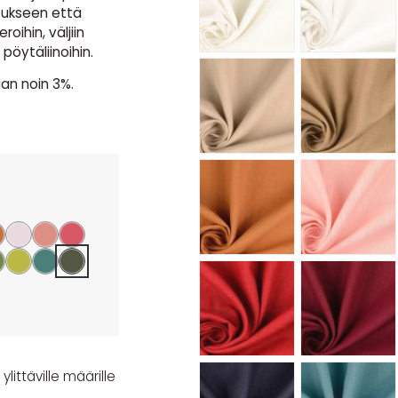
tukseen että
oihin, väljiin
pöytäliinoihin.
an noin 3%.
littäville määrille