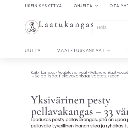
USEIN KYSYTTYÄ
OHJEITA
OTA YH
Laatukangas
UUTTA
VAATETUSKANKAAT
Kaikki kankaat
»
Vaatetuskankaat
»
Pellavakankaat vaate
←
Selaa lisää: Pellavakankaat vaatetukseen
Yksivärinen pesty
pellavakangas – 33 vä
Laadukas pesty pellavakangas, jolla on upea p
pellavalle tyypillinen ihanan sileä ja ryhdikäs 