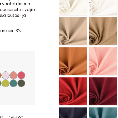
ä vaatetukseen
puseroihin, väljiin
kä lautas- ja
an noin 3%.
n 1-2 viikkoa.