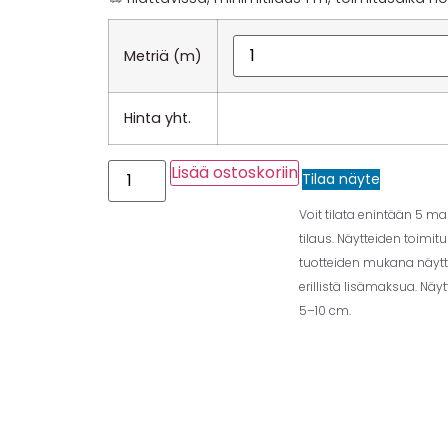
Metriä (m)
Hinta yht.
Lisää ostoskoriin
Tilaa näyte
Voit tilata enintään 5 m
tilaus. Näytteiden toimit
tuotteiden mukana näytt
erillistä lisämaksua. Näy
5–10 cm.