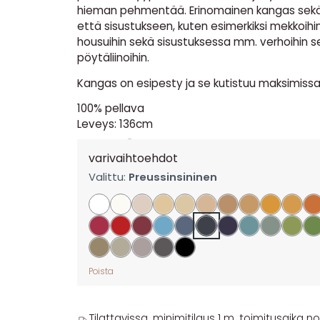
hieman pehmentää. Erinomainen kangas sek
että sisustukseen, kuten esimerkiksi mekkoihin, 
housuihin sekä sisustuksessa mm. verhoihin se
pöytäliinoihin.
Kangas on esipesty ja se kutistuu maksimissa
100% pellava
Leveys: 136cm
20,90
€
per m
varivaihtoehdot
Valittu:
Preussinsininen
Poista
Tilattavissa, minimitilaus 1 m, toimitusaika noi