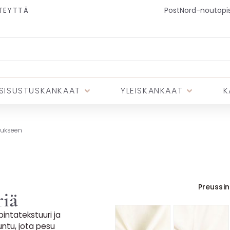
TEYTTÄ
PostNord-noutopist
SISUSTUSKANKAAT
YLEISKANKAAT
K
tukseen
Preussin
riä
intatekstuuri ja
tuntu, jota pesu