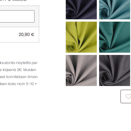
20,90
€
aksutonta näytettä per
us kirjeenä 3€. Muiden
eet toimitetaan ilman
tteen koko noin 5–10 ×