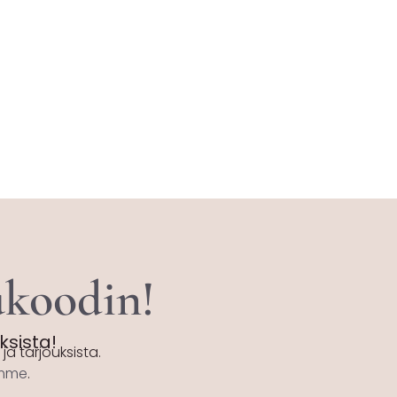
tukoodin!
uksista!
ja tarjouksista.
emme
.