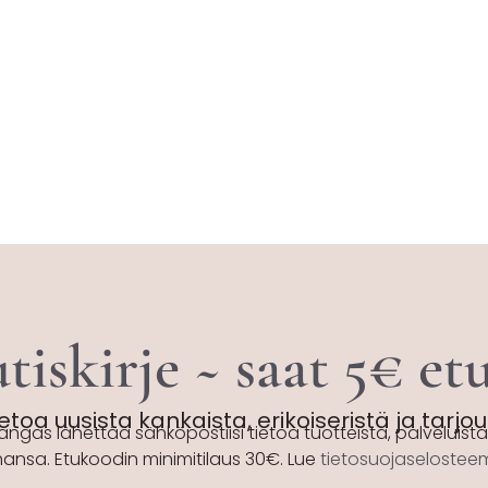
tiskirje ~ saat 5€ e
etoa uusista kankaista, erikoiseristä ja tarjo
angas lähettää sähköpostiisi tietoa tuotteista, palveluista 
hansa. Etukoodin minimitilaus 30€. Lue
tietosuojaseloste