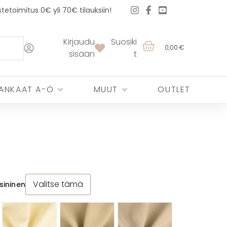
etoimitus 0€ yli 70€ tilauksiin!
Kirjaudu
Suosiki
0,00 €
sisään
t
ANKAAT A-Ö
MUUT
OUTLET
Valitse tämä
sininen