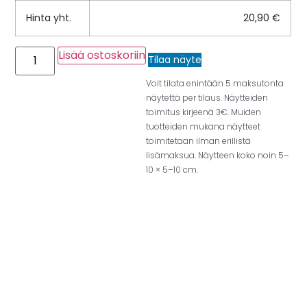
Hinta yht.
20,90
€
Lisää ostoskoriin
Tilaa näyte
Voit tilata enintään 5 maksutonta
näytettä per tilaus. Näytteiden
toimitus kirjeenä 3€. Muiden
tuotteiden mukana näytteet
toimitetaan ilman erillistä
lisämaksua. Näytteen koko noin 5–
10 × 5–10 cm.