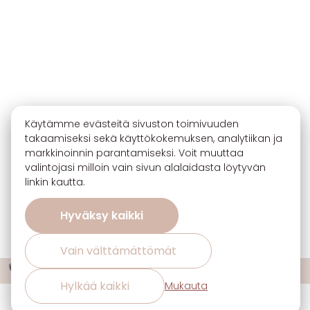
Käytämme evästeitä sivuston toimivuuden
takaamiseksi sekä käyttökokemuksen, analytiikan ja
markkinoinnin parantamiseksi. Voit muuttaa
valintojasi milloin vain sivun alalaidasta löytyvän
linkin kautta.
Hyväksy kaikki
Vain välttämättömät
🔖 Ota 3, maksa 2 sisustuskankaiden uutuuksista ja suosikeista!
ℹ️
Hylkää kaikki
Mukauta
Evästeasetukset