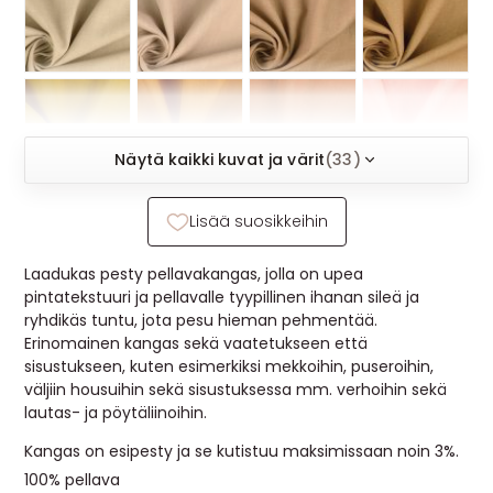
MUUT
🔖 OUTLET
OHJEITA
Näytä kaikki kuvat ja värit
(33)
USEIN KYSYTTYÄ
Lisää suosikkeihin
OTA YHTEYTTÄ
Laadukas pesty pellavakangas, jolla on upea
pintatekstuuri ja pellavalle tyypillinen ihanan sileä ja
ryhdikäs tuntu, jota pesu hieman pehmentää.
Erinomainen kangas sekä vaatetukseen että
sisustukseen, kuten esimerkiksi mekkoihin, puseroihin,
väljiin housuihin sekä sisustuksessa mm. verhoihin sekä
lautas- ja pöytäliinoihin.
Kangas on esipesty ja se kutistuu maksimissaan noin 3%.
100% pellava