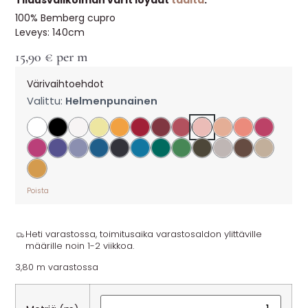
Tilausvalikoiman värit löydät
täältä
.
100% Bemberg cupro
Leveys: 140cm
15,90
€
per m
Värivaihtoehdot
Valittu:
Helmenpunainen
Poista
Heti varastossa, toimitusaika varastosaldon ylittäville
määrille noin 1-2 viikkoa.
3,80 m varastossa