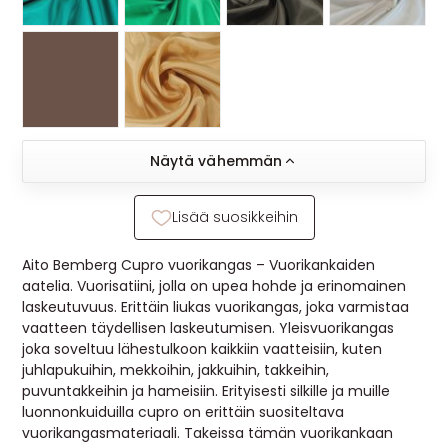
Näytä vähemmän
Lisää suosikkeihin
Aito Bemberg Cupro vuorikangas – Vuorikankaiden
aatelia. Vuorisatiini, jolla on upea hohde ja erinomainen
laskeutuvuus. Erittäin liukas vuorikangas, joka varmistaa
vaatteen täydellisen laskeutumisen. Yleisvuorikangas
joka soveltuu lähestulkoon kaikkiin vaatteisiin, kuten
juhlapukuihin, mekkoihin, jakkuihin, takkeihin,
puvuntakkeihin ja hameisiin. Erityisesti silkille ja muille
luonnonkuiduilla cupro on erittäin suositeltava
vuorikangasmateriaali. Takeissa tämän vuorikankaan