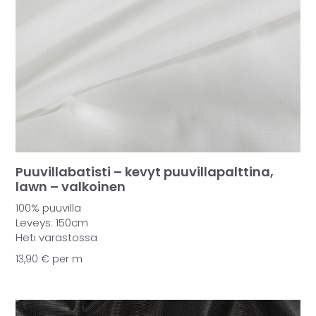
Puuvillabatisti – kevyt puuvillapalttina,
lawn – valkoinen
100% puuvilla
Leveys: 150cm
Heti varastossa
13,90
€
per m