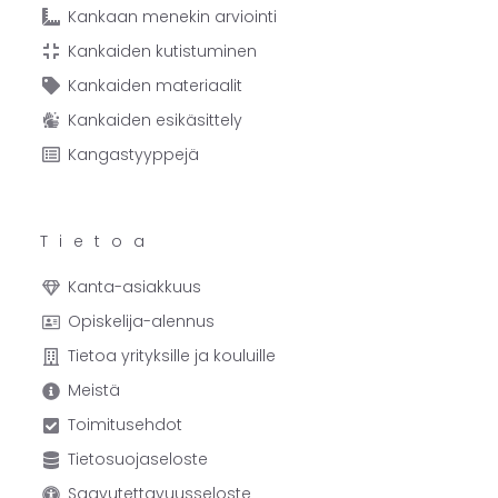
Kankaan menekin arviointi
Kankaiden kutistuminen
Kankaiden materiaalit
Kankaiden esikäsittely
Kangastyyppejä
Tietoa
Kanta-asiakkuus
Opiskelija-alennus
Tietoa yrityksille ja kouluille
Meistä
Toimitusehdot
Tietosuojaseloste
Saavutettavuusseloste