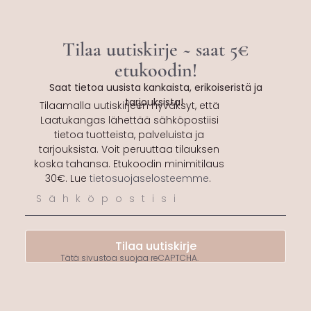
Tilaa uutiskirje ~ saat 5€
etukoodin!
Saat tietoa uusista kankaista, erikoiseristä ja
tarjouksista!
Tilaamalla uutiskirjeen hyväksyt, että
Laatukangas lähettää sähköpostiisi
tietoa tuotteista, palveluista ja
tarjouksista. Voit peruuttaa tilauksen
koska tahansa. Etukoodin minimitilaus
30€. Lue
tietosuojaselosteemme
.
Tilaa uutiskirje
Tätä sivustoa suojaa reCAPTCHA.