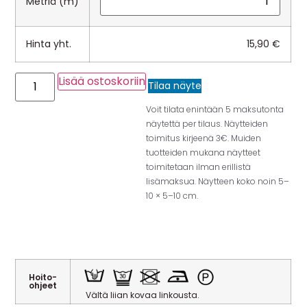
Metriä (m)
Hinta yht.
15,90
€
Lisää ostoskoriin
Tilaa näyte
Voit tilata enintään 5 maksutonta
näytettä per tilaus. Näytteiden
toimitus kirjeenä 3€. Muiden
tuotteiden mukana näytteet
toimitetaan ilman erillistä
lisämaksua. Näytteen koko noin 5–
10 × 5–10 cm.
Hoito-
ohjeet
Vältä liian kovaa linkousta.