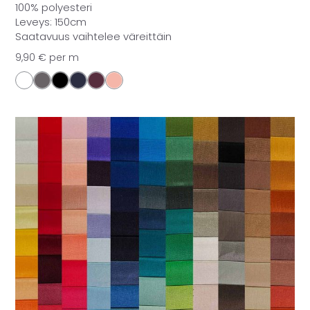
100% polyesteri
Leveys: 150cm
Saatavuus vaihtelee väreittäin
9,90
€
per m