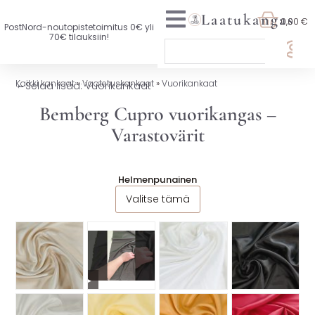
Laatukangas
0,00 €
PostNord-noutopistetoimitus 0€ yli
70€ tilauksiin!
🏷️ OTA 3, MAKSA 2
Kaikki kankaat
»
Vaatetuskankaat
»
Vuorikankaat
←
Selaa lisää: Vuorikankaat
UUTTA VALIKOIMASSA
Bemberg Cupro vuorikangas –
Varastovärit
KAIKKI KANKAAT
VAATETUSKANKAAT
Helmenpunainen
Valitse tämä
SISUSTUSKANKAAT
YLEISKANKAAT
LISENSOIDUT KANKAAT
▶
KANKAAT A-Ö