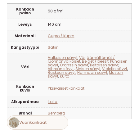
Kankaan
58 g/m²
paino
Leveys
140 cm
Materiaali
Cupro / Kupro
Kangastyyppi
Satiini
Valkoisen sävyt
,
Värjäämättömät /
luonnonvalkoiset
,
Beiget / beesit
,
Punaisen
sävyt
,
Oranssin sävyt
,
Keltaisen sävyt
,
Väri
Vihreän sävyt
,
Sinisen sävyt
,
Violetin sävyt
,
Ruskean sävyt
,
Harmaan sävyt
,
Mustan
sävyt
,
Kulta
Kankaan
Yksiväriset kankaat
kuvio
Alkuperämaa
Italia
Brändi
Bemberg
Vuorikankaat