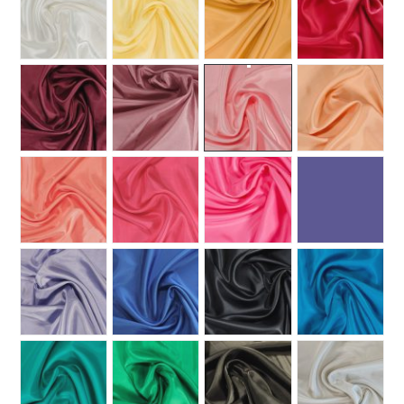
MUUT
🔖 OUTLET
OHJEITA
USEIN KYSYTTYÄ
OTA YHTEYTTÄ