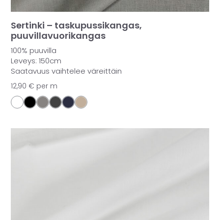
Sertinki – taskupussikangas,
puuvillavuorikangas
100% puuvilla
Leveys: 150cm
Saatavuus vaihtelee väreittäin
12,90
€
per m