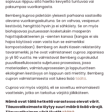
sopivuus riippuu siitä haetko kevyeltä tuntuvaa vai
paksumpaa vuorikangasta.
Bemberg kuproa pidetään yleisesti parhaana saatavilla
olevana vuorikangaskuituna. Se on vahvaa, vesipesun
kestävää, hengittää hyvin ja ei sähköisty. Se on myös
biohajoavaa joutuessaan kosketuksiin maaperän
hajottajabakteerien ja -sienten kanssa (kangas ei siis
hajoa käytössä vaan vasta kun se esimerkiksi
kompostoidaan). Bemberg on Asahi Kasein rekisteröity
tavaramerkki, ja he ovat valmistaneet cuproa Japanissa
jo yli 90 vuotta. He valmistavat Bemberg cuprokuidut
puuvillaselluloosasta suljetussa prosessissa, jossa
materiaalien, valmistusprosessien ja lopputuotteen
ekologinen kestävyys on loppuun asti mietitty. Bemberg
cupron valmistamisesta voit lukea lisää
täältä
.
Cuproa voi myös värjätä, eli se soveltuu erinomaisesti
vaatteisiin, jotka on tarkoitus värjätä jälkikäteen.
Nämä ovat tällä hetkellä varastossa olevat värit.
Tilausvalikoimasta löytyy suuri määrä lisää värejä.