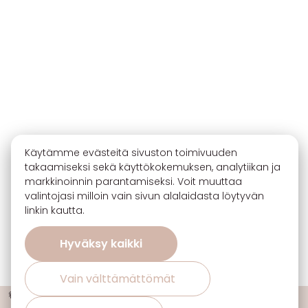
Käytämme evästeitä sivuston toimivuuden
takaamiseksi sekä käyttökokemuksen, analytiikan ja
markkinoinnin parantamiseksi. Voit muuttaa
valintojasi milloin vain sivun alalaidasta löytyvän
linkin kautta.
Hyväksy kaikki
Vain välttämättömät
🔖 Ota 3, maksa 2 sisustuskankaiden uutuuksista ja suosikeista!
ℹ️