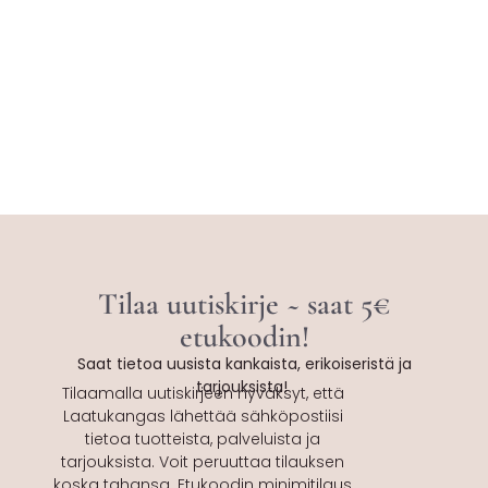
Tilaa uutiskirje ~ saat 5€
etukoodin!
Saat tietoa uusista kankaista, erikoiseristä ja
tarjouksista!
Tilaamalla uutiskirjeen hyväksyt, että
Laatukangas lähettää sähköpostiisi
tietoa tuotteista, palveluista ja
tarjouksista. Voit peruuttaa tilauksen
koska tahansa. Etukoodin minimitilaus