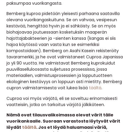
paksumpaa vuorikangasta.
Bemberg kuproa pidetään yleisesti parhaana saatavilla
olevana vuorikangaskuituna. Se on vahvaa, vesipesun
kestävää, hengittää hyvin ja ei sähköisty. Se on myös
biohajoavaa joutuessaan kosketuksiin maaperän
hajottajabakteerien ja -sienten kanssa (kangas ei siis
hajoa käytössä vaan vasta kun se esimerkiksi
kompostoidaan). Bemberg on Asahi Kasein rekisteröity
tavaramerkki, ja he ovat valmistaneet Cuproa Japanissa
jo yli 90 vuotta. He valmistavat Bemberg kuprokuidut
puuvillaselluloosasta suljetussa prosessissa, jossa
materiaalien, valmistusprosessien ja lopputuotteen
ekologinen kestävyys on loppuun asti mietitty. Bemberg
cupron valmistamisesta voit lukea lisää
täältä
.
Cuproa voi myös värjätä, eli se soveltuu erinomaisesti
vaatteisiin, jotka on tarkoitus värjätä jälkikäteen.
Nämä ovat tilausvalikoimassa olevat värit tälle
vuorikankaalle. Suoraan varastosta löytyvät värit
löydät
täältä
. Jos et löydä haluamaasi väriä,