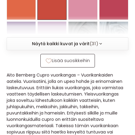
MUUT
🔖 OUTLET
OHJEITA
Näytä kaikki kuvat ja värit
(31)
USEIN KYSYTTYÄ
Lisää suosikkeihin
OTA YHTEYTTÄ
Aito Bemberg Cupro vuorikangas – Vuorikankaiden
aatelia. Vuorisatiini, jolla on upea hohde ja erinomainen
laskeutuvuus. Erittäin liukas vuorikangas, joka varmistaa
vaatteen täydellisen laskeutumisen. Yleisvuorikangas
joka soveltuu lähestulkoon kaikkiin vaatteisiin, kuten
juhlapukuihin, mekkoihin, jakkuihin, takkeihin,
puvuntakkeihin ja hameisiin. Erityisesti silkille ja muille
luonnonkuiduilla cupro on erittäin suositeltava
vuorikangasmateriaali. Takeissa tämän vuorikankaan
sopivuus riippuu siitä haetko kevyeltä tuntuvaa vai