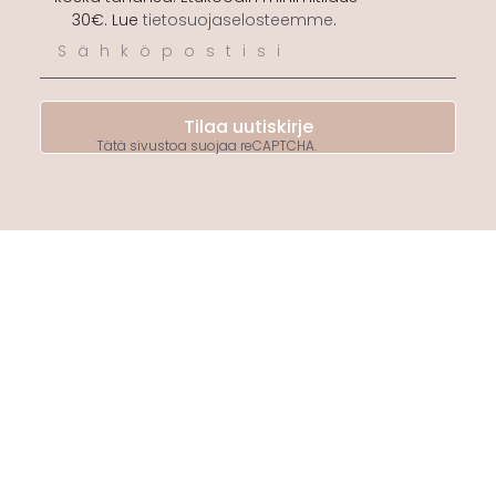
30€. Lue
tietosuojaselosteemme
.
Tilaa uutiskirje
Tätä sivustoa suojaa reCAPTCHA.