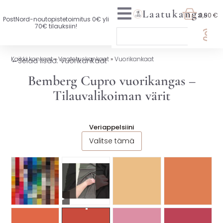
Laatukangas
0,00 €
PostNord-noutopistetoimitus 0€ yli
70€ tilauksiin!
🏷️ OTA 3, MAKSA 2
Kaikki kankaat
»
Vaatetuskankaat
»
Vuorikankaat
←
Selaa lisää: Vuorikankaat
UUTTA VALIKOIMASSA
Bemberg Cupro vuorikangas –
Tilauvalikoiman värit
KAIKKI KANKAAT
VAATETUSKANKAAT
Veriappelsiini
Valitse tämä
SISUSTUSKANKAAT
YLEISKANKAAT
LISENSOIDUT KANKAAT
▶
KANKAAT A-Ö