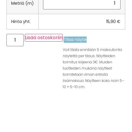
Metriä (m)
Hinta yht.
15,90
€
Lisää ostoskoriin
Tilaa näyte
Voit tilata enintään 5 maksutonta
näytettä per tilaus. Näytteiden
toimitus kirjeenä 3€. Muiden
tuotteiden mukana näytteet
toimitetaan ilman erillistä
lisämaksua. Näytteen koko noin 5–
10 × 5–10 cm.