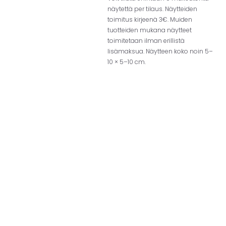
näytettä per tilaus. Näytteiden
toimitus kirjeenä 3€. Muiden
tuotteiden mukana näytteet
toimitetaan ilman erillistä
lisämaksua. Näytteen koko noin 5–
10 × 5–10 cm.