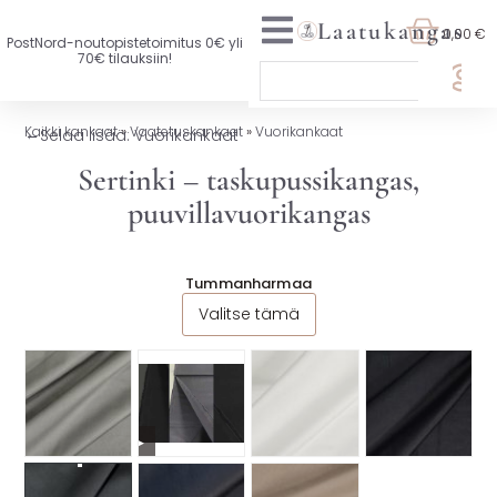
Laatukangas
0,00 €
PostNord-noutopistetoimitus 0€ yli
70€ tilauksiin!
🏷️ OTA 3, MAKSA 2
Kaikki kankaat
»
Vaatetuskankaat
»
Vuorikankaat
←
Selaa lisää: Vuorikankaat
UUTTA VALIKOIMASSA
Sertinki – taskupussikangas,
puuvillavuorikangas
KAIKKI KANKAAT
VAATETUSKANKAAT
Tummanharmaa
Valitse tämä
SISUSTUSKANKAAT
YLEISKANKAAT
LISENSOIDUT KANKAAT
▶
KANKAAT A-Ö