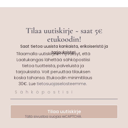
Tilaa uutiskirje ~ saat 5€
etukoodin!
Saat tietoa uusista kankaista, erikoiseristä ja
tarjouksista!
Tilaamalla uutiskirjeen hyväksyt, että
Laatukangas lähettää sähköpostiisi
tietoa tuotteista, palveluista ja
tarjouksista. Voit peruuttaa tilauksen
koska tahansa. Etukoodin minimitilaus
30€. Lue
tietosuojaselosteemme
.
Tilaa uutiskirje
Tätä sivustoa suojaa reCAPTCHA.