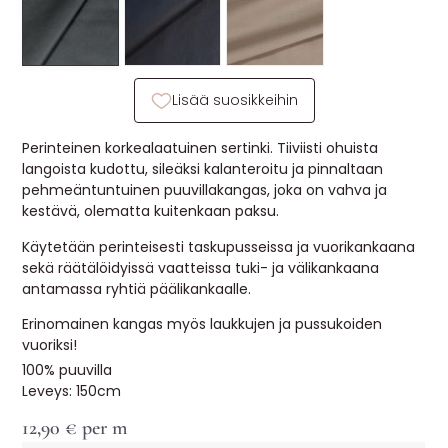
MUUT
🔖 OUTLET
Lisää suosikkeihin
OHJEITA
Perinteinen korkealaatuinen sertinki. Tiiviisti ohuista
langoista kudottu, sileäksi kalanteroitu ja pinnaltaan
USEIN KYSYTTYÄ
pehmeäntuntuinen puuvillakangas, joka on vahva ja
kestävä, olematta kuitenkaan paksu.
OTA YHTEYTTÄ
Käytetään perinteisesti taskupusseissa ja vuorikankaana
sekä räätälöidyissä vaatteissa tuki- ja välikankaana
antamassa ryhtiä päälikankaalle.
Erinomainen kangas myös laukkujen ja pussukoiden
vuoriksi!
100% puuvilla
Leveys: 150cm
12,90
€
per m