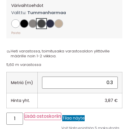
Värivaihtoehdot
Valittu:
Tummanharmaa
Poista
Heti varastossa, toimitusaika varastosaldon ylittäville
määrille noin 1-2 viikkoa.
5,60 m varastossa
Metriä (m)
Hinta yht.
3,87
€
Lisää ostoskoriin
Tilaa näyte
Voit tilata enintään 5 maksutonta