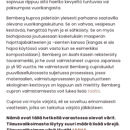
sopivuus riippuu siitä haetko kevyeltä tuntuvaa vai
paksumpaa vuorikangasta.
Bemberg kuproa pidetään yleisesti parhaana saatavilla
olevana vuorikangaskuituna. Se on vahvaa, vesipesun
kestävää, hengittää hyvin ja ei sähköisty. Se on myös
biohajoavaa joutuessaan kosketuksiin maaperän
hajottajabakteerien ja -sienten kanssa (kangas ei siis
hajoa käytössä vaan vasta kun se esimerkiksi
kompostoidaan). Bemberg on Asahi Kasein rekisteröity
tavaramerkki, ja he ovat valmistaneet cuproa Japanissa
jo yli 90 vuotta. He valmistavat Bemberg cuprokuidut
puuvillaselluloosasta suljetussa prosessissa, jossa
materiaalien, valmistusprosessien ja lopputuotteen
ekologinen kestävyys on loppuun asti mietitty. Bemberg
cupron valmistamisesta voit lukea lisää
täältä
.
Cuproa voi myös värjätä, eli se soveltuu erinomaisesti
vaatteisiin, jotka on tarkoitus värjätä jälkikäteen.
Nämä ovat tällä hetkellä varastossa olevat värit.
Tilausvalikoimasta löytyy suuri määrä lisää värejä.