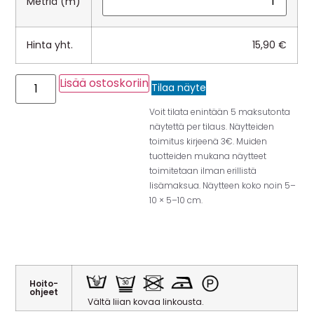
Metriä (m)
Hinta yht.
15,90
€
Lisää ostoskoriin
Tilaa näyte
Voit tilata enintään 5 maksutonta
näytettä per tilaus. Näytteiden
toimitus kirjeenä 3€. Muiden
tuotteiden mukana näytteet
toimitetaan ilman erillistä
lisämaksua. Näytteen koko noin 5–
10 × 5–10 cm.
Hoito-
ohjeet
Vältä liian kovaa linkousta.