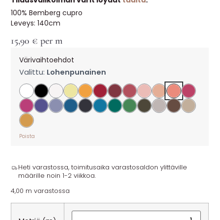
Tilausvalikoiman värit löydät
täältä
.
100% Bemberg cupro
Leveys: 140cm
15,90
€
per m
Värivaihtoehdot
Valittu:
Lohenpunainen
Poista
Heti varastossa, toimitusaika varastosaldon ylittäville
määrille noin 1-2 viikkoa.
4,00 m varastossa