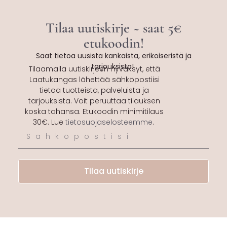
Tilaa uutiskirje ~ saat 5€
etukoodin!
Saat tietoa uusista kankaista, erikoiseristä ja
tarjouksista!
Tilaamalla uutiskirjeen hyväksyt, että
Laatukangas lähettää sähköpostiisi
tietoa tuotteista, palveluista ja
tarjouksista. Voit peruuttaa tilauksen
koska tahansa. Etukoodin minimitilaus
30€. Lue
tietosuojaselosteemme
.
Tilaa uutiskirje