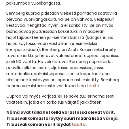
paksumpaa vuorikangasta.
Bemberg kuproa pidetään yleisesti parhaana saatavilla
olevana vuorikangaskuituna. Se on vahvaa, vesipesun
kestävää, hengittää hyvin ja ei sähköisty. Se on myös
biohajoavaa joutuessaan kosketuksiin maaperän
hajottajabakteerien ja -sienten kanssa (kangas ei siis
hajoa käytössä vaan vasta kun se esimerkiksi
kompostoidaan). Bemberg on Asahi Kasein rekisteröity
tavaramerkki, ja he ovat valmistaneet cuproa Japanissa
jo yli 90 vuotta. He valmistavat Bemberg cuprokuidut
puuvillaselluloosasta suljetussa prosessissa, jossa
materiaalien, valmistusprosessien ja lopputuotteen
ekologinen kestävyys on loppuun asti mietitty. Bemberg
cupron valmistamisesta voit lukea lisää
täältä
.
Cuproa voi myös värjätä, eli se soveltuu erinomaisesti
vaatteisiin, jotka on tarkoitus värjätä jälkikäteen.
Nämä ovat tällä hetkellä varastossa olevat värit.
Tilausvalikoimasta löytyy suuri määrä lisää värejä.
Tilausvalikoiman värit löydät
täältä
.