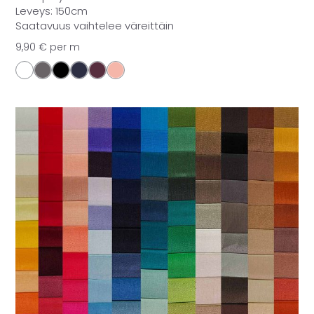
Leveys: 150cm
Saatavuus vaihtelee väreittäin
9,90
€
per m