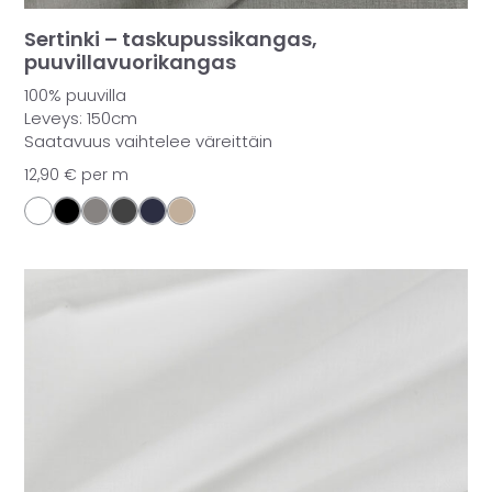
Sertinki – taskupussikangas,
puuvillavuorikangas
100% puuvilla
Leveys: 150cm
Saatavuus vaihtelee väreittäin
12,90
€
per m