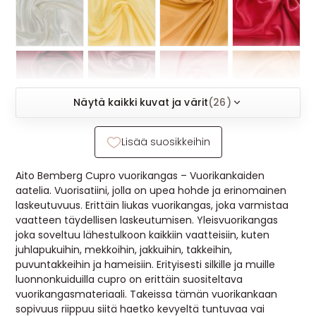
MUUT
🔖 OUTLET
OHJEITA
Näytä kaikki kuvat ja värit
(26)
USEIN KYSYTTYÄ
Lisää suosikkeihin
OTA YHTEYTTÄ
Aito Bemberg Cupro vuorikangas – Vuorikankaiden
aatelia. Vuorisatiini, jolla on upea hohde ja erinomainen
laskeutuvuus. Erittäin liukas vuorikangas, joka varmistaa
vaatteen täydellisen laskeutumisen. Yleisvuorikangas
joka soveltuu lähestulkoon kaikkiin vaatteisiin, kuten
juhlapukuihin, mekkoihin, jakkuihin, takkeihin,
puvuntakkeihin ja hameisiin. Erityisesti silkille ja muille
luonnonkuiduilla cupro on erittäin suositeltava
vuorikangasmateriaali. Takeissa tämän vuorikankaan
sopivuus riippuu siitä haetko kevyeltä tuntuvaa vai