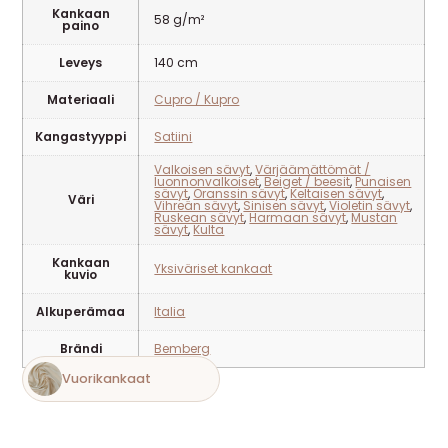
Kankaan
58 g/m²
paino
Leveys
140 cm
Materiaali
Cupro / Kupro
Kangastyyppi
Satiini
Valkoisen sävyt
,
Värjäämättömät /
luonnonvalkoiset
,
Beiget / beesit
,
Punaisen
sävyt
,
Oranssin sävyt
,
Keltaisen sävyt
,
Väri
Vihreän sävyt
,
Sinisen sävyt
,
Violetin sävyt
,
Ruskean sävyt
,
Harmaan sävyt
,
Mustan
sävyt
,
Kulta
Kankaan
Yksiväriset kankaat
kuvio
Alkuperämaa
Italia
Brändi
Bemberg
Vuorikankaat