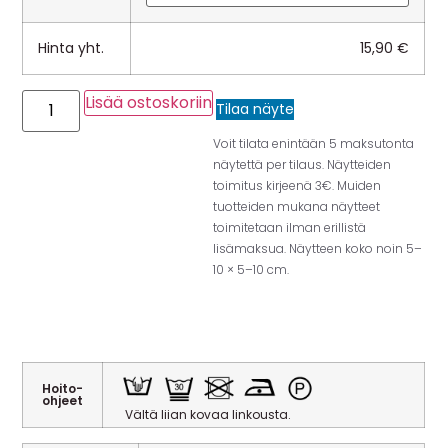
Hinta yht.
15,90
€
Lisää ostoskoriin
Tilaa näyte
Voit tilata enintään 5 maksutonta
näytettä per tilaus. Näytteiden
toimitus kirjeenä 3€. Muiden
tuotteiden mukana näytteet
toimitetaan ilman erillistä
lisämaksua. Näytteen koko noin 5–
10 × 5–10 cm.
Hoito-
ohjeet
Vältä liian kovaa linkousta.