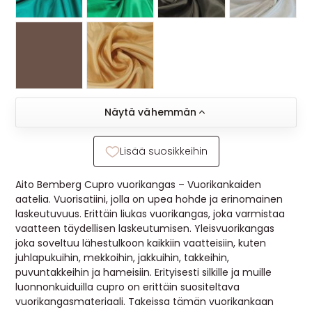
Näytä vähemmän
Lisää suosikkeihin
Aito Bemberg Cupro vuorikangas – Vuorikankaiden
aatelia. Vuorisatiini, jolla on upea hohde ja erinomainen
laskeutuvuus. Erittäin liukas vuorikangas, joka varmistaa
vaatteen täydellisen laskeutumisen. Yleisvuorikangas
joka soveltuu lähestulkoon kaikkiin vaatteisiin, kuten
juhlapukuihin, mekkoihin, jakkuihin, takkeihin,
puvuntakkeihin ja hameisiin. Erityisesti silkille ja muille
luonnonkuiduilla cupro on erittäin suositeltava
vuorikangasmateriaali. Takeissa tämän vuorikankaan