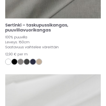
Sertinki – taskupussikangas,
puuvillavuorikangas
100% puuvilla
Leveys: 150cm
Saatavuus vaihtelee väreittäin
12,90
€
per m