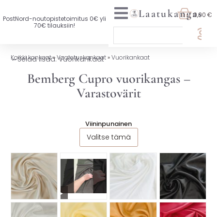
Laatukangas
0,00 €
PostNord-noutopistetoimitus 0€ yli
70€ tilauksiin!
🏷️ OTA 3, MAKSA 2
Kaikki kankaat
»
Vaatetuskankaat
»
Vuorikankaat
←
Selaa lisää: Vuorikankaat
UUTTA VALIKOIMASSA
Bemberg Cupro vuorikangas –
Varastovärit
KAIKKI KANKAAT
VAATETUSKANKAAT
Viininpunainen
Valitse tämä
SISUSTUSKANKAAT
YLEISKANKAAT
LISENSOIDUT KANKAAT
▶
KANKAAT A-Ö