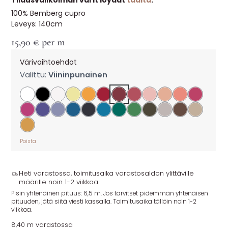
Tilausvalikoiman värit löydät
täältä
.
100% Bemberg cupro
Leveys: 140cm
15,90
€
per m
Värivaihtoehdot
Valittu:
Viininpunainen
Poista
Heti varastossa, toimitusaika varastosaldon ylittäville
määrille noin 1-2 viikkoa.
Pisin yhtenäinen pituus: 6,5 m. Jos tarvitset pidemmän yhtenäisen
pituuden, jätä siitä viesti kassalla. Toimitusaika tällöin noin 1-2
viikkoa.
8,40 m varastossa