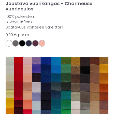
Joustava vuorikangas – Charmeuse
vuorineulos
100% polyesteri
Leveys: 150cm
Saatavuus vaihtelee väreittäin
9,90
€
per m