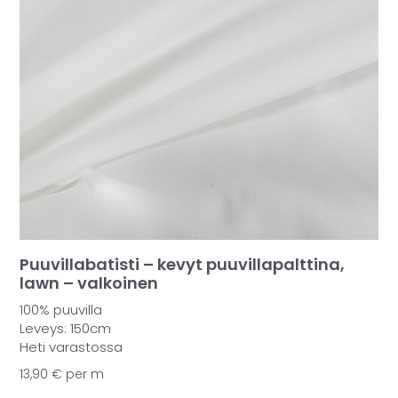
Puuvillabatisti – kevyt puuvillapalttina,
lawn – valkoinen
100% puuvilla
Leveys: 150cm
Heti varastossa
13,90
€
per m