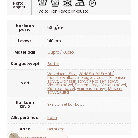
Hoito-
ohjeet
Vältä liian kovaa linkousta.
Kankaan
58 g/m²
paino
Leveys
140 cm
Materiaali
Cupro / Kupro
Kangastyyppi
Satiini
Valkoisen sävyt
,
Värjäämättömät /
luonnonvalkoiset
,
Beiget / beesit
,
Punaisen
sävyt
,
Oranssin sävyt
,
Keltaisen sävyt
,
Väri
Vihreän sävyt
,
Sinisen sävyt
,
Violetin sävyt
,
Ruskean sävyt
,
Harmaan sävyt
,
Mustan
sävyt
,
Kulta
Kankaan
Yksiväriset kankaat
kuvio
Alkuperämaa
Italia
Brändi
Bemberg