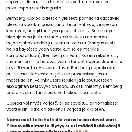
sopivuus riippuu siitä haetko kevyeltä tuntuvaa vai
paksumpaa vuorikangasta.
Bemberg kuproa pidetään yleisesti parhaana saatavilla
olevana vuorikangaskuituna. Se on vahvaa, vesipesun
kestävää, hengittää hyvin ja ei sähköisty. Se on myös
biohajoavaa joutuessaan kosketuksiin maaperän
hajottajabakteerien ja -sienten kanssa (kangas ei siis
hajoa käytössä vaan vasta kun se esimerkiksi
kompostoidaan). Bemberg on Asahi Kasein rekisteröity
tavaramerkki, ja he ovat valmistaneet cuproa Japanissa
jo yli 90 vuotta. He valmistavat Bemberg cuprokuidut
puuvillaselluloosasta suljetussa prosessissa, jossa
materiaalien, valmistusprosessien ja lopputuotteen
ekologinen kestävyys on loppuun asti mietitty. Bemberg
cupron valmistamisesta voit lukea lisää
täältä
.
Cuproa voi myös värjätä, eli se soveltuu erinomaisesti
vaatteisiin, jotka on tarkoitus värjätä jälkikäteen.
Nämä ovat tällä hetkellä varastossa olevat värit.
Tilausvalikoimasta löytyy suuri määrä lisää värejä.