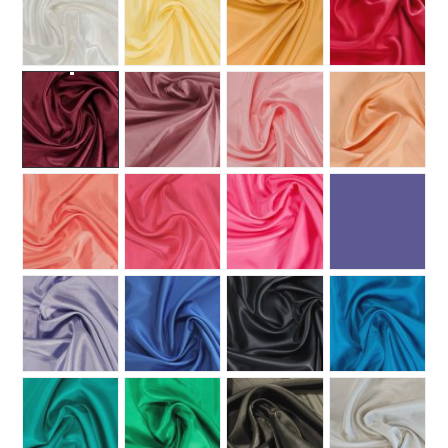
MUUT
🔖 OUTLET
OHJEITA
USEIN KYSYTTYÄ
OTA YHTEYTTÄ