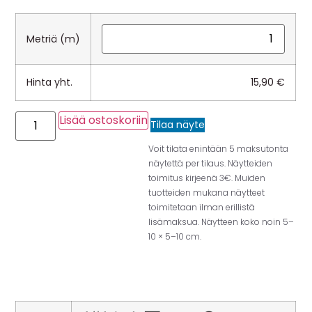
Metriä (m)
Hinta yht.
15,90
€
Lisää ostoskoriin
Tilaa näyte
Voit tilata enintään 5 maksutonta
näytettä per tilaus. Näytteiden
toimitus kirjeenä 3€. Muiden
tuotteiden mukana näytteet
toimitetaan ilman erillistä
lisämaksua. Näytteen koko noin 5–
10 × 5–10 cm.