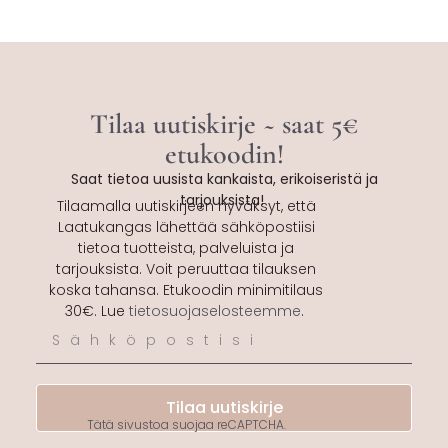
Tilaa uutiskirje ~ saat 5€
etukoodin!
Saat tietoa uusista kankaista, erikoiseristä ja
tarjouksista!
Tilaamalla uutiskirjeen hyväksyt, että
Laatukangas lähettää sähköpostiisi
tietoa tuotteista, palveluista ja
tarjouksista. Voit peruuttaa tilauksen
koska tahansa. Etukoodin minimitilaus
30€. Lue
tietosuojaselosteemme
.
Tilaa uutiskirje
Tätä sivustoa suojaa reCAPTCHA.