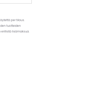
ytettä per tilaus.
iden tuotteiden
erillistä lisämaksua.