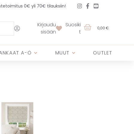
etoimitus 0€ yli 70€ tilauksiin!
Kirjaudu
Suosiki
0,00 €
sisään
t
ANKAAT A-Ö
MUUT
OUTLET