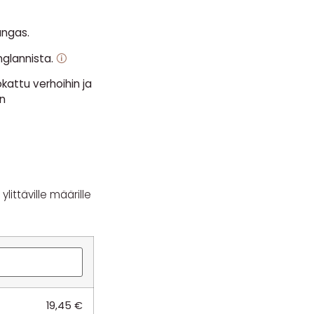
angas.
nglannista.
🛈
kattu verhoihin ja
n
littäville määrille
19,45
€