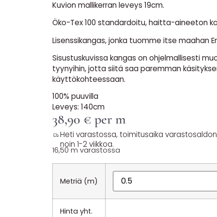
Kuvion mallikerran leveys 19cm.
Öko-Tex 100 standardoitu, haitta-aineeton k
Lisenssikangas, jonka tuomme itse maahan E
Sisustuskuvissa kangas on ohjelmallisesti muo
tyynyihin, jotta siitä saa paremman käsitykse
käyttökohteessaan.
100% puuvilla
Leveys: 140cm
38,90
€
per m
Heti varastossa, toimitusaika varastosaldon y
noin 1-2 viikkoa.
16,50 m varastossa
Metriä (m)
Hinta yht.