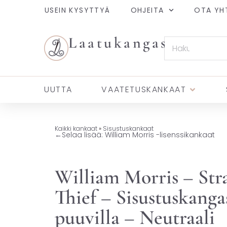
USEIN KYSYTTYÄ
OHJEITA
OTA YH
Laatukangas
UUTTA
VAATETUSKANKAAT
Kaikki kankaat
»
Sisustuskankaat
←
Selaa lisää: William Morris -lisenssikankaat
William Morris – Str
Thief – Sisustuskanga
puuvilla – Neutraali