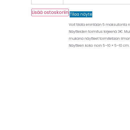
Lisää ostoskoriin
Tilaa näyte
Voit tilata enintään 5 maksutonta nä
Näytteiden toimitus kirjeenä 3€. Mu
mukana näytteet toimitetaan ilman 
Näytteen koko noin 5–10 × 5–10 cm.