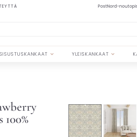
TEYTTÄ
PostNord-noutopist
SISUSTUSKANKAAT
YLEISKANKAAT
K
🏷️ Ota 3, maksa 2
awberry
s 100%