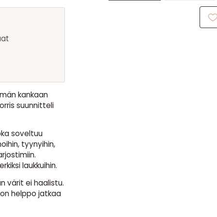
aat
Tämän kankaan
rris suunnitteli
oka soveltuu
oihin, tyynyihin,
rjostimiin.
iksi laukkuihin.
n värit ei haalistu.
 on helppo jatkaa