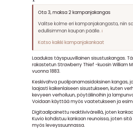
Ota 3, maksa 2 kampanjakangas
Valitse kolme eri kampanjakangasta, niin s
edullisimman kaupan päälle.
ℹ️
Katso kaikki kampanjakankaat
Laadukas täyspuuvillainen sisustuskangas. 
rakastetun Strawberry Thief -kuosin William Mo
vuonna 1883.
Keskivahva puolipanamasidoksinen kangas, j
laajasti kaikenlaiseen sisustukseen, kuten verh
kevyeen verhoiluun, pöytäliinoihin ja lampunva
Voidaan käyttää myös vaatetukseen ja esimerk
Digitaalipainettu reaktiiviväreillä, joten kankaa
Kuvio kohdistuu kankaan reunoissa, joten sitä
myös leveyssuunnassa.