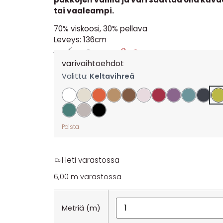
tai vaaleampi.
70% viskoosi, 30% pellava
Leveys: 136cm
17,60
€
14,08
€
per m
varivaihtoehdot
Valittu:
Keltavihreä
Poista
Heti varastossa
6,00 m varastossa
Metriä (m)