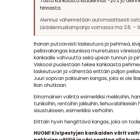
Tästä kankaasta lisäalennus -20% jo alenn
hinnasta.
Alennus vähennetään automaattisesti osto
Lisäalennuskampanja voimassa ma 3.8. – ti 1
Ihanan putoavasti laskeutuva ja pehmeä, kivi
pellavakangas kauniissa murretuissa väreissä
kankaalle vahvuutta sekä upean tunnun ja pin
Viskoosi puolestaan tekee kankaasta pehmeä
laskeutuvan ja vähentää erittäin paljon pella
Juuri sopivan paksuinen kangas, joka ei ole lii
liian ohutkaan.
Erinomainen valinta esimerkiksi mekkoihin, hame
tunikoihin, rentoihin jakkuihin, liehuvalahkeisii
sisustukseen, esimerkiksi verhoihin.
Erittäin hyvin hengittävä kangas, joka on tod
HUOM! Kivipestyjen kankaiden värit vaih
pakkojen välillä ja väri saattaa olla ku