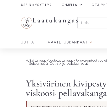
USEIN KYSYTTYÄ
OHJEITA
OTA YH
Laatukangas
UUTTA
VAATETUSKANKAAT
Kaikki kankaat
»
Vaatetuskankaat
»
Pellavakankaat vaate
←
Selaa lisää: Outlet- ja palakankaat
Yksivärinen kivipesty
viskoosi-pellavakanga