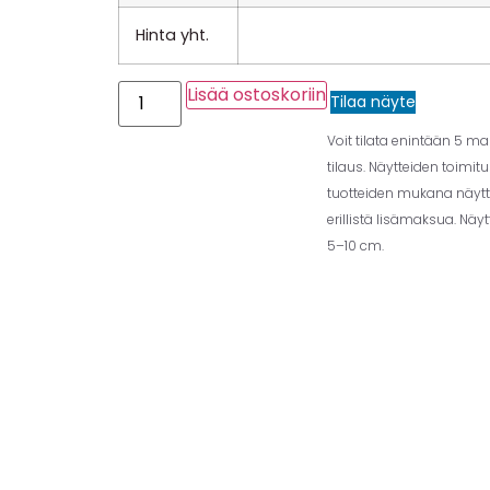
Hinta yht.
Lisää ostoskoriin
Tilaa näyte
Voit tilata enintään 5 m
tilaus. Näytteiden toimit
tuotteiden mukana näytt
erillistä lisämaksua. Näy
5–10 cm.