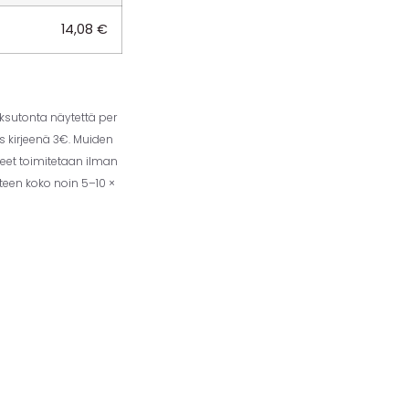
14,08
€
aksutonta näytettä per
us kirjeenä 3€. Muiden
eet toimitetaan ilman
tteen koko noin 5–10 ×