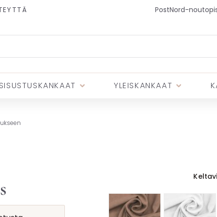
TEYTTÄ
PostNord-noutopist
SISUSTUSKANKAAT
YLEISKANKAAT
K
tukseen
Keltav
s