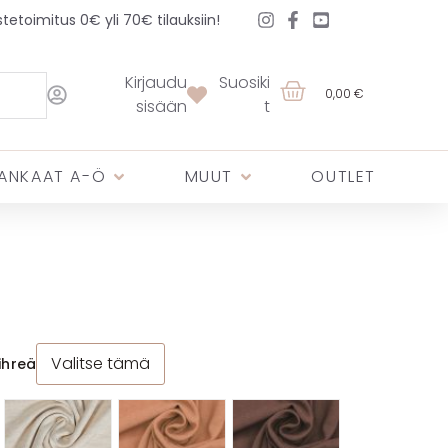
etoimitus 0€ yli 70€ tilauksiin!
Kirjaudu
Suosiki
0,00 €
sisään
t
ANKAAT A-Ö
MUUT
OUTLET
Valitse tämä
ihreä