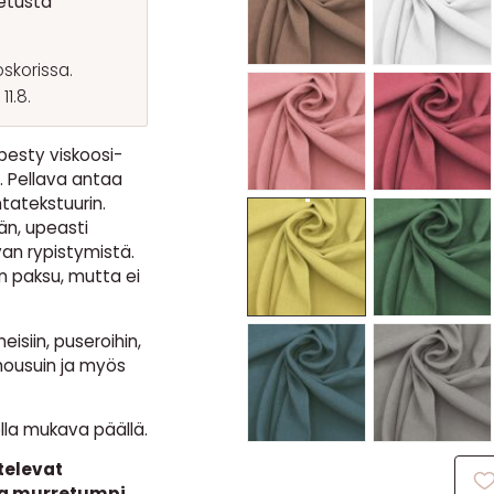
etusta
skorissa.
1.8.
pesty viskoosi-
. Pellava antaa
tatekstuurin.
n, upeasti
van rypistymistä.
an paksu, mutta ei
isiin, puseroihin,
n housuin ja myös
ella mukava päällä.
televat
vaa murretumpi