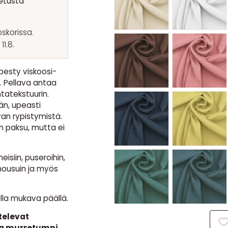
etusta
skorissa.
1.8.
pesty viskoosi-
. Pellava antaa
tatekstuurin.
n, upeasti
van rypistymistä.
an paksu, mutta ei
isiin, puseroihin,
n housuin ja myös
ella mukava päällä.
televat
vaa murretumpi