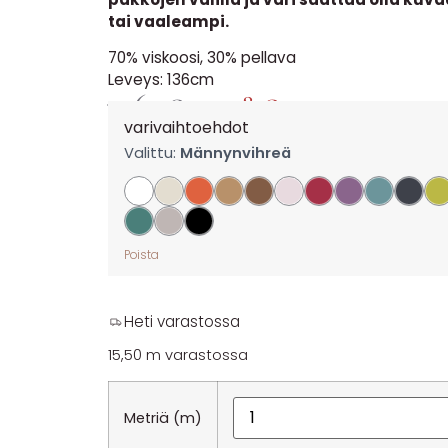
tai vaaleampi.
70% viskoosi, 30% pellava
Leveys: 136cm
17,60
€
14,08
€
per m
varivaihtoehdot
Valittu:
Männynvihreä
Poista
Heti varastossa
15,50 m varastossa
Metriä (m)