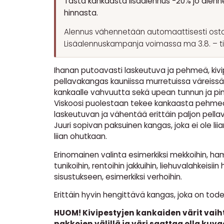
Tästä kankaasta lisäalennus -20% jo alenn
hinnasta.
Alennus vähennetään automaattisesti osto
Lisäalennuskampanja voimassa ma 3.8. – ti 1
Ihanan putoavasti laskeutuva ja pehmeä, kivi
pellavakangas kauniissa murretuissa väreissä
kankaalle vahvuutta sekä upean tunnun ja pin
Viskoosi puolestaan tekee kankaasta pehmeä
laskeutuvan ja vähentää erittäin paljon pella
Juuri sopivan paksuinen kangas, joka ei ole lii
liian ohutkaan.
Erinomainen valinta esimerkiksi mekkoihin, hame
tunikoihin, rentoihin jakkuihin, liehuvalahkeisii
sisustukseen, esimerkiksi verhoihin.
Erittäin hyvin hengittävä kangas, joka on tod
HUOM! Kivipestyjen kankaiden värit vaih
pakkojen välillä ja väri saattaa olla ku