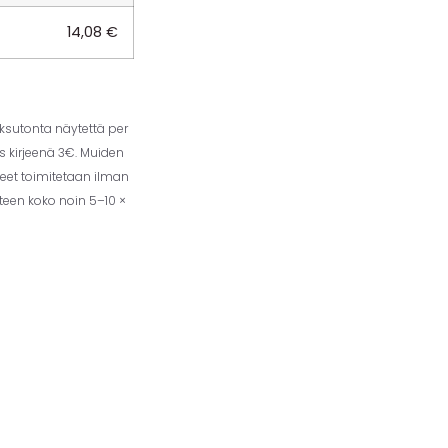
14,08
€
aksutonta näytettä per
us kirjeenä 3€. Muiden
eet toimitetaan ilman
tteen koko noin 5–10 ×