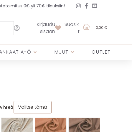
etoimitus 0€ yli 70€ tilauksiin!
Kirjaudu
Suosiki
0,00 €
sisään
t
ANKAAT A-Ö
MUUT
OUTLET
Valitse tämä
vihreä