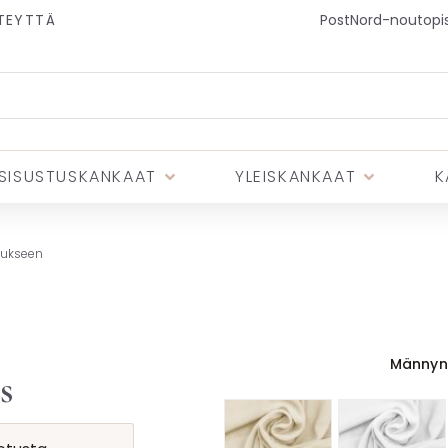
TEYTTÄ
PostNord-noutopist
SISUSTUSKANKAAT
YLEISKANKAAT
K
tukseen
Männyn
s