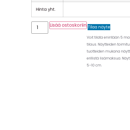
Hinta yht.
Lisää ostoskoriin
Tilaa näyte
Voit tilata enintään 5 m
tilaus. Näytteiden toimit
tuotteiden mukana näytt
erillistä lisämaksua. Näy
5–10 cm.