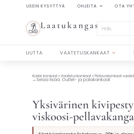
USEIN KYSYTTYÄ
OHJEITA
OTA YH
Laatukangas
UUTTA
VAATETUSKANKAAT
Kaikki kankaat
»
Vaatetuskankaat
»
Pellavakankaat vaate
←
Selaa lisää: Outlet- ja palakankaat
Yksivärinen kivipesty
viskoosi-pellavakanga