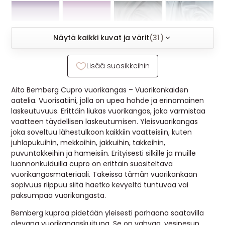
MUUT
🔖 OUTLET
Näytä kaikki kuvat ja värit
(31)
Lisää suosikkeihin
OHJEITA
Aito Bemberg Cupro vuorikangas – Vuorikankaiden
USEIN KYSYTTYÄ
aatelia. Vuorisatiini, jolla on upea hohde ja erinomainen
laskeutuvuus. Erittäin liukas vuorikangas, joka varmistaa
OTA YHTEYTTÄ
vaatteen täydellisen laskeutumisen. Yleisvuorikangas
joka soveltuu lähestulkoon kaikkiin vaatteisiin, kuten
juhlapukuihin, mekkoihin, jakkuihin, takkeihin,
puvuntakkeihin ja hameisiin. Erityisesti silkille ja muille
luonnonkuiduilla cupro on erittäin suositeltava
vuorikangasmateriaali. Takeissa tämän vuorikankaan
sopivuus riippuu siitä haetko kevyeltä tuntuvaa vai
paksumpaa vuorikangasta.
Bemberg kuproa pidetään yleisesti parhaana saatavilla
olevana vuorikangaskuituna. Se on vahvaa, vesipesun