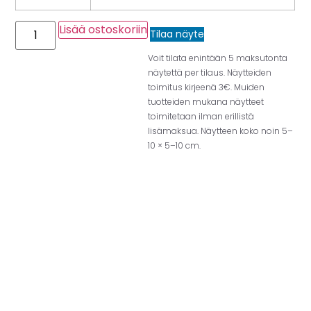
Lisää ostoskoriin
Tilaa näyte
Voit tilata enintään 5 maksutonta
näytettä per tilaus. Näytteiden
toimitus kirjeenä 3€. Muiden
tuotteiden mukana näytteet
toimitetaan ilman erillistä
lisämaksua. Näytteen koko noin 5–
10 × 5–10 cm.