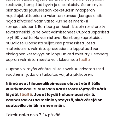
kestävää, hengittää hyvin ja ei sähköisty. Se on myös
biohajoavaa joutuessaan kosketuksiin maaperän
hajottajabakteerien ja -sienten kanssa (kangas ei siis
hajoa käytössä vaan vasta kun se esimerkiksi
kompostoidaan). Bemberg on Asahi Kasein rekisteröity
tavaramerkki, ja he ovat valmistaneet Cuproa Japanissa
jo yli 90 vuotta. He valmistavat Bemberg kuprokuidut
puuvillaselluloosasta suljetussa prosessissa, jossa
materiaalien, valmistusprosessien ja lopputuotteen
ekologinen kestävyys on loppuun asti mietitty. Bemberg
cupron valmistamisesta voit lukea lisää
täältä
.
Cuproa voi myös värjätä, eli se soveltuu erinomaisesti
vaatteisiin, jotka on tarkoitus värjätä jälkikäteen.
Nämä ovat tilausvalikoimassa olevat värit tälle
vuorikankaalle. Suoraan varastosta löytyvät värit
löydät
täältä
. Jos et löydä haluamaasi väriä,
kannattaa ottaa meihin yhteyttä, sillä värejä on
saatavilla vieläkin enemmän.
Toimitusaika noin 7-14 päivää.