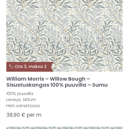
🏷️ Ota 3, maksa 2
William Morris – Willow Bough –
Sisustuskangas 100% puuvilla – Sumu
100% puuvilla
Leveys: 140cm
Heti varastossa
38,90
€
per m