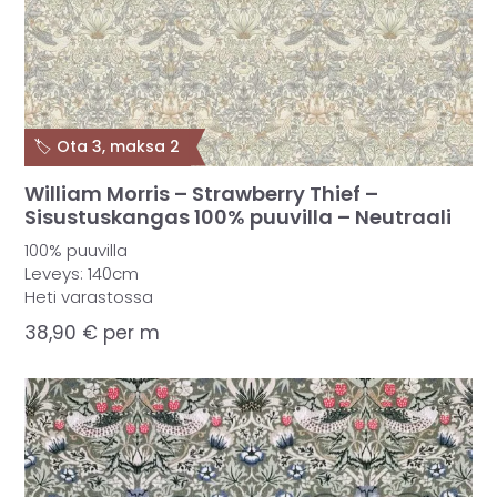
🏷️ Ota 3, maksa 2
William Morris – Strawberry Thief –
Sisustuskangas 100% puuvilla – Neutraali
100% puuvilla
Leveys: 140cm
Heti varastossa
38,90
€
per m