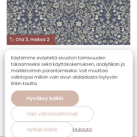
🏷️ Ota 3, maksa 2
William Morris – Blackthorn –
Käytämme evästeitä sivuston toimivuuden
Sisustuskangas 100% puuvilla –
takaamiseksi sekä käyttökokemuksen, analytiikan ja
Siniharmaa
markkinoinnin parantamiseksi. Voit muuttaa
100% puuvilla
valintojasi milloin vain sivun alalaidasta löytyvän
Leveys: 140cm
linkin kautta.
Tilattavissa
38,90
€
per m
Hyväksy kaikki
Vain välttämättömät
Hylkää kaikki
Mukauta