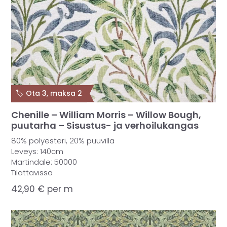
🏷️ Ota 3, maksa 2
Chenille – William Morris – Willow Bough,
puutarha – Sisustus- ja verhoilukangas
80% polyesteri, 20% puuvilla
Leveys: 140cm
Martindale: 50000
Tilattavissa
42,90
€
per m