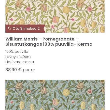
🏷️ Ota 3, maksa 2
William Morris – Pomegranate –
Sisustuskangas 100% puuvilla- Kerma
100% puuvilla
Leveys: 140cm
Heti varastossa
38,90
€
per m