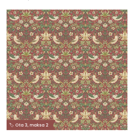
🏷️ Ota 3, maksa 2