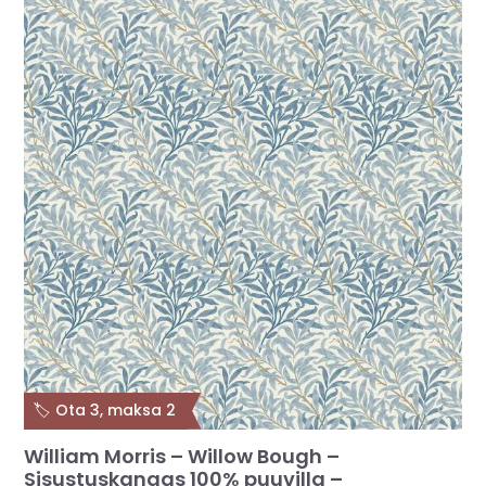
🏷️ Ota 3, maksa 2
William Morris – Willow Bough –
Sisustuskangas 100% puuvilla –