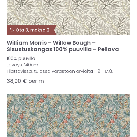
🏷️ Ota 3, maksa 2
William Morris – Willow Bough –
Sisustuskangas 100% puuvilla – Pellava
100% puuvilla
Leveys: 140cm
Tilattavissa, tulossa varastoon arviolta 11.8.–17.8.
38,90
€
per m