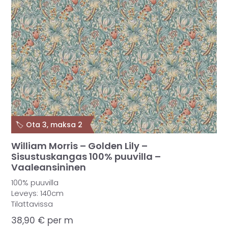
🏷️ Ota 3, maksa 2
William Morris – Golden Lily –
Sisustuskangas 100% puuvilla –
Vaaleansininen
100% puuvilla
Leveys: 140cm
Tilattavissa
38,90
€
per m