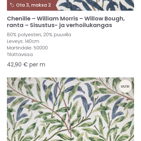
🏷️ Ota 3, maksa 2
Chenille – William Morris – Willow Bough,
ranta – Sisustus- ja verhoilukangas
80% polyesteri, 20% puuvilla
Leveys: 140cm
Martindale: 50000
Tilattavissa
42,90
€
per m
UUSI