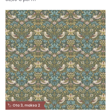
🏷️ Ota 3, maksa 2