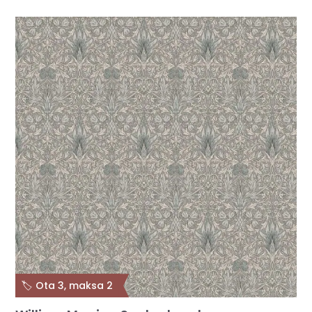
🏷️ Ota 3, maksa 2