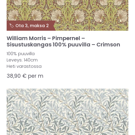
🏷️ Ota 3, maksa 2
William Morris – Pimpernel –
Sisustuskangas 100% puuvilla – Crimson
100% puuvilla
Leveys: 140cm
Heti varastossa
38,90
€
per m