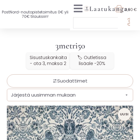
Laatukangas
0,00 €
PostNord-noutopistetoimitus 0€ yli
70€ tilauksiin!
🏷️ OTA 3, MAKSA 2
3metri50
UUTTA VALIKOIMASSA
Sisustuskankaita
🏷️ Outletissa
KAIKKI KANKAAT
- ota 3, maksa 2
lisäale -20%
VAATETUSKANKAAT
Suodattimet
SISUSTUSKANKAAT
YLEISKANKAAT
UUSI
LISENSOIDUT KANKAAT
KANKAAT A-Ö