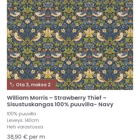
🏷️ Ota 3, maksa 2
William Morris – Strawberry Thief –
Sisustuskangas 100% puuvilla- Navy
100% puuvilla
Leveys: 140cm
Heti varastossa
38,90
€
per m