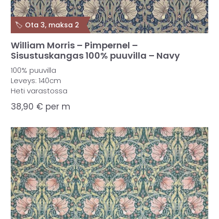
🏷️ Ota 3, maksa 2
William Morris – Pimpernel –
Sisustuskangas 100% puuvilla – Navy
100% puuvilla
Leveys: 140cm
Heti varastossa
38,90
€
per m