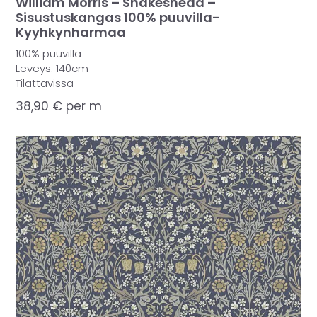
William Morris – Snakeshead –
Sisustuskangas 100% puuvilla-
Kyyhkynharmaa
100% puuvilla
Leveys: 140cm
Tilattavissa
38,90
€
per m