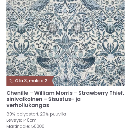
MUUT
🔖 OUTLET
OHJEITA
USEIN KYSYTTYÄ
OTA YHTEYTTÄ
🏷️ Ota 3, maksa 2
Chenille – William Morris – Strawberry Thief,
sinivalkoinen – Sisustus- ja
verhoilukangas
80% polyesteri, 20% puuvilla
Leveys: 140cm
Martindale: 50000