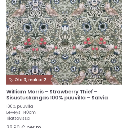
🏷️ Ota 3, maksa 2
William Morris – Strawberry Thief –
Sisustuskangas 100% puuvilla – Salvia
100% puuvilla
Leveys: 140cm
Tilattavissa
38,90
€
per m