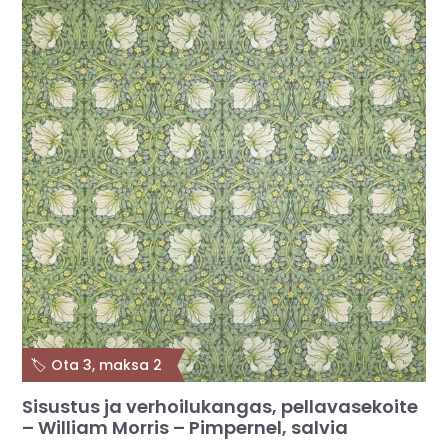
🏷️ Ota 3, maksa 2
Sisustus ja verhoilukangas, pellavasekoite
– William Morris – Pimpernel, salvia