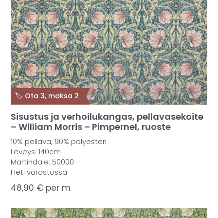
🏷️ Ota 3, maksa 2
Sisustus ja verhoilukangas, pellavasekoite
– William Morris – Pimpernel, ruoste
10% pellava, 90% polyesteri
Leveys: 140cm
Martindale: 50000
Heti varastossa
48,90
€
per m