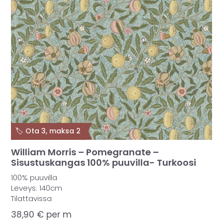
🏷️ Ota 3, maksa 2
William Morris – Pomegranate –
Sisustuskangas 100% puuvilla- Turkoosi
100% puuvilla
Leveys: 140cm
Tilattavissa
38,90
€
per m