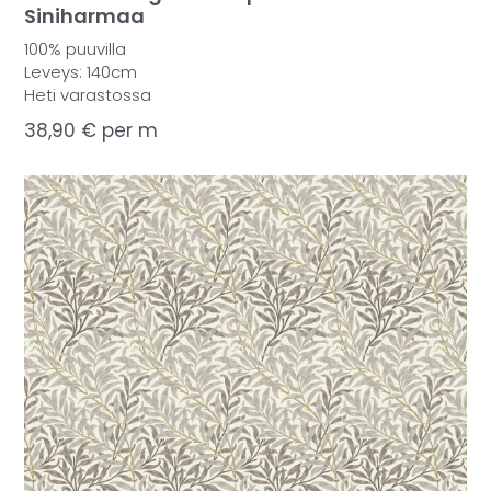
Siniharmaa
100% puuvilla
Leveys: 140cm
Heti varastossa
38,90
€
per m