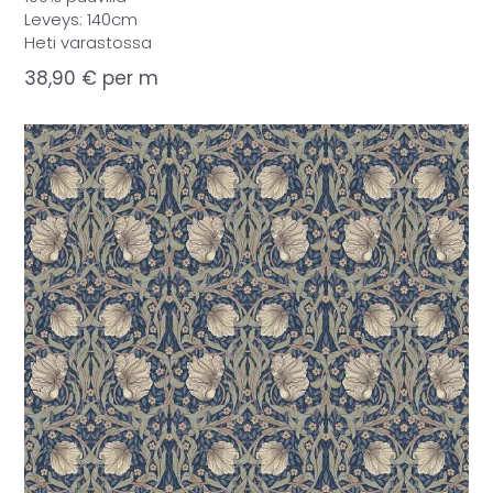
Leveys: 140cm
Heti varastossa
38,90
€
per m