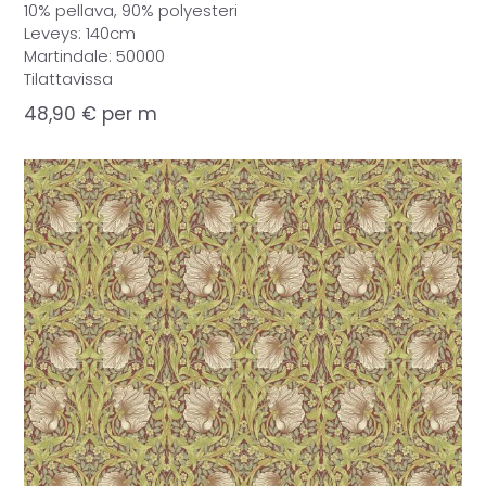
10% pellava, 90% polyesteri
Leveys: 140cm
Martindale: 50000
Tilattavissa
48,90
€
per m