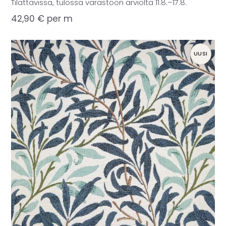
Tilattavissa, tulossa varastoon arviolta 11.8.–17.8.
42,90
€
per m
UUSI