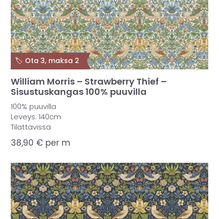
🏷️ Ota 3, maksa 2
William Morris – Strawberry Thief –
Sisustuskangas 100% puuvilla
100% puuvilla
Leveys: 140cm
Tilattavissa
38,90
€
per m