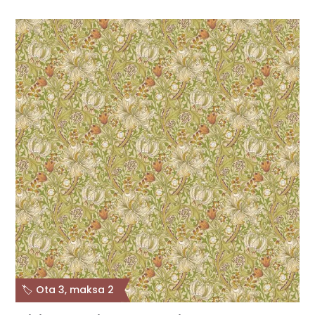
🏷️ Ota 3, maksa 2