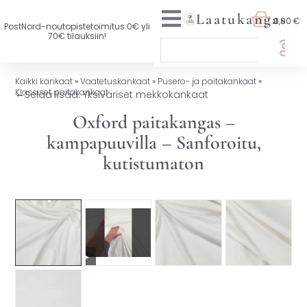
Laatukangas
0,00 €
PostNord-noutopistetoimitus 0€ yli
70€ tilauksiin!
🏷️ OTA 3, MAKSA 2
Kaikki kankaat
»
Vaatetuskankaat
»
Pusero- ja paitakankaat
»
Klassiset paitakankaat
←
Selaa lisää: Yksiväriset mekkokankaat
UUTTA VALIKOIMASSA
Oxford paitakangas –
KAIKKI KANKAAT
kampapuuvilla – Sanforoitu,
kutistumaton
VAATETUSKANKAAT
SISUSTUSKANKAAT
YLEISKANKAAT
▶
LISENSOIDUT KANKAAT
KANKAAT A-Ö