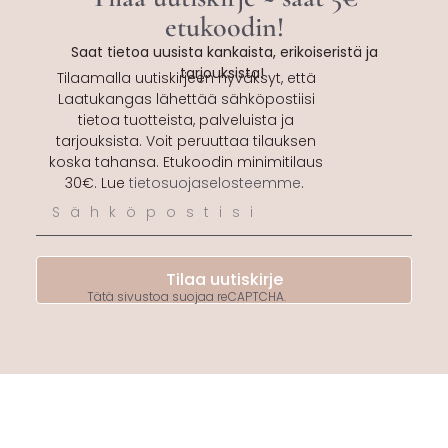
etukoodin!
Saat tietoa uusista kankaista, erikoiseristä ja
tarjouksista!
Tilaamalla uutiskirjeen hyväksyt, että
Laatukangas lähettää sähköpostiisi
tietoa tuotteista, palveluista ja
tarjouksista. Voit peruuttaa tilauksen
koska tahansa. Etukoodin minimitilaus
30€. Lue
tietosuojaselosteemme
.
Tilaa uutiskirje
Tätä sivustoa suojaa reCAPTCHA.