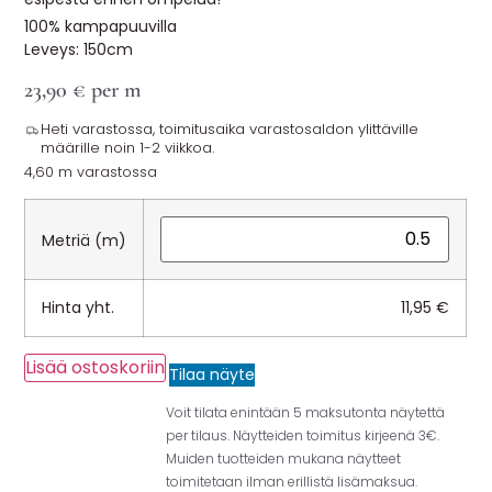
100% kampapuuvilla
Leveys: 150cm
23,90
€
per m
Heti varastossa, toimitusaika varastosaldon ylittäville
määrille noin 1-2 viikkoa.
4,60 m varastossa
Metriä (m)
Hinta yht.
11,95
€
Lisää ostoskoriin
Tilaa näyte
Voit tilata enintään 5 maksutonta näytettä
per tilaus. Näytteiden toimitus kirjeenä 3€.
Muiden tuotteiden mukana näytteet
toimitetaan ilman erillistä lisämaksua.