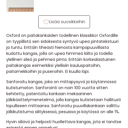
MUUT
🔖 OUTLET
Lisää suosikkeihin
Oxford on paitakankaiden todellinen klassikko! Oxfordille
OHJEITA
on tyypillistä sen sidoksesta syntyvä upea pintatekstuuri
ja tuntu. Erittäin tiheästi hienosta kampapuuvillasta
kudottu kangas, jolla on upea himmeä kiilto ja todella
USEIN KYSYTTYÄ
ylellinen sileä ja pehmeä pinta. Erittäin korkealaatuinen
paitakangas esimerkiksi ylellisiin kauluspaitoihin,
OTA YHTEYTTÄ
paitamekkoihin ja puseroihin. Ei kuulla läpi.
Sanforoitu kangas, joka on mittapysyvä ja käytännössä
kutistumaton. Sanforointi on noin 100 vuotta sitten
kehitetty, patentoitu kankaan mekaaninen
jälkikäsittelymenetelmä, jolla kangas kutistetaan hallitusti
lopulliseen mittaansa. Sanforoitu puuvillakankaan sallittu
jälkikutistuma silityksessä, pesuissa ja käytössä on alle 1%.
Hyvin siliävä ja helposti huollettava kangas, jota ei tarvitse
esipestä ennen ompelua!